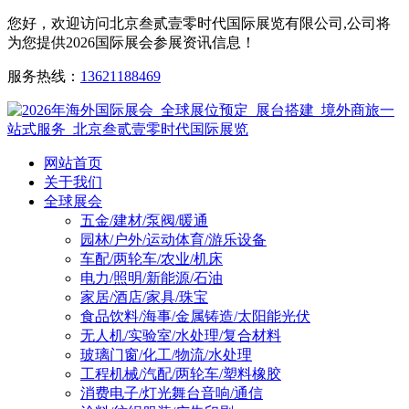
您好，欢迎访问北京叁贰壹零时代国际展览有限公司,公司将
为您提供2026国际展会参展资讯信息！
服务热线：
13621188469
网站首页
关于我们
全球展会
五金/建材/泵阀/暖通
园林/户外/运动体育/游乐设备
车配/两轮车/农业/机床
电力/照明/新能源/石油
家居/酒店/家具/珠宝
食品饮料/海事/金属铸造/太阳能光伏
无人机/实验室/水处理/复合材料
玻璃门窗/化工/物流/水处理
工程机械/汽配/两轮车/塑料橡胶
消费电子/灯光舞台音响/通信