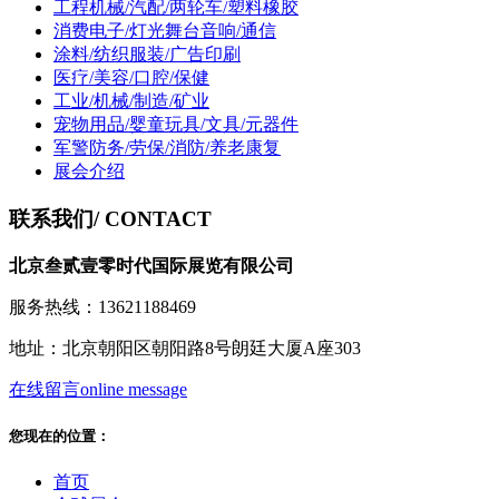
工程机械/汽配/两轮车/塑料橡胶
消费电子/灯光舞台音响/通信
涂料/纺织服装/广告印刷
医疗/美容/口腔/保健
工业/机械/制造/矿业
宠物用品/婴童玩具/文具/元器件
军警防务/劳保/消防/养老康复
展会介绍
联系我们
/ CONTACT
北京叁贰壹零时代国际展览有限公司
服务热线：13621188469
地址：北京朝阳区朝阳路8号朗廷大厦A座303
在线留言
online message
您现在的位置：
首页