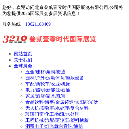
您好，欢迎访问北京叁贰壹零时代国际展览有限公司,公司将
为您提供2026国际展会参展资讯信息！
服务热线：
13621188469
网站首页
关于我们
全球展会
五金/建材/泵阀/暖通
园林/户外/运动体育/游乐设备
车配/两轮车/农业/机床
电力/照明/新能源/石油
家居/酒店/家具/珠宝
食品饮料/海事/金属铸造/太阳能光伏
无人机/实验室/水处理/复合材料
玻璃门窗/化工/物流/水处理
工程机械/汽配/两轮车/塑料橡胶
消费电子/灯光舞台音响/通信