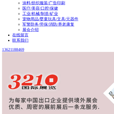
涂料/纺织服装/广告印刷
医疗/美容/口腔/保健
工业/机械/制造/矿业
宠物用品/婴童玩具/文具/元器件
军警防务/劳保/消防/养老康复
展会介绍
在线留言
联系我们
13621188469