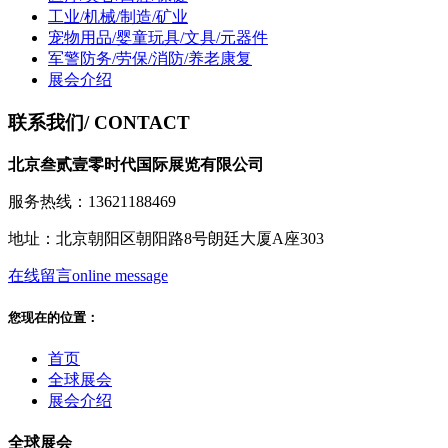
工业/机械/制造/矿业
宠物用品/婴童玩具/文具/元器件
军警防务/劳保/消防/养老康复
展会介绍
联系我们
/ CONTACT
北京叁贰壹零时代国际展览有限公司
服务热线：13621188469
地址：北京朝阳区朝阳路8号朗廷大厦A座303
在线留言
online message
您现在的位置：
首页
全球展会
展会介绍
全球展会