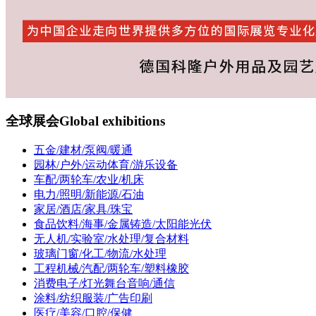
全球展会
Global exhibitions
五金/建材/泵阀/暖通
园林/户外/运动体育/游乐设备
车配/两轮车/农业/机床
电力/照明/新能源/石油
家居/酒店/家具/珠宝
食品饮料/海事/金属铸造/太阳能光伏
无人机/实验室/水处理/复合材料
玻璃门窗/化工/物流/水处理
工程机械/汽配/两轮车/塑料橡胶
消费电子/灯光舞台音响/通信
涂料/纺织服装/广告印刷
医疗/美容/口腔/保健