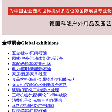
全球展会
Global exhibitions
五金/建材/泵阀/暖通
园林/户外/运动体育/游乐设备
车配/两轮车/农业/机床
电力/照明/新能源/石油
家居/酒店/家具/珠宝
食品饮料/海事/金属铸造/太阳能光伏
无人机/实验室/水处理/复合材料
玻璃门窗/化工/物流/水处理
工程机械/汽配/两轮车/塑料橡胶
消费电子/灯光舞台音响/通信
涂料/纺织服装/广告印刷
医疗/美容/口腔/保健