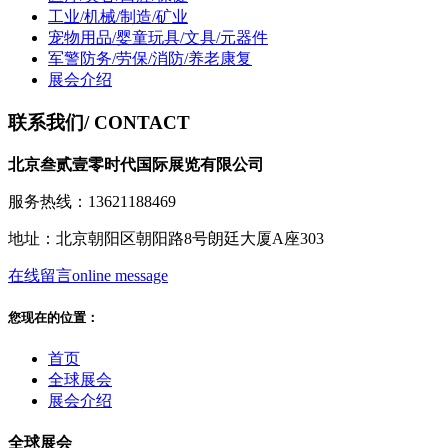
工业/机械/制造/矿业
宠物用品/婴童玩具/文具/元器件
军警防务/劳保/消防/养老康复
展会介绍
联系我们
/ CONTACT
北京叁贰壹零时代国际展览有限公司
服务热线：13621188469
地址：北京朝阳区朝阳路8号朗廷大厦A座303
在线留言
online message
您现在的位置：
首页
全球展会
展会介绍
全球展会