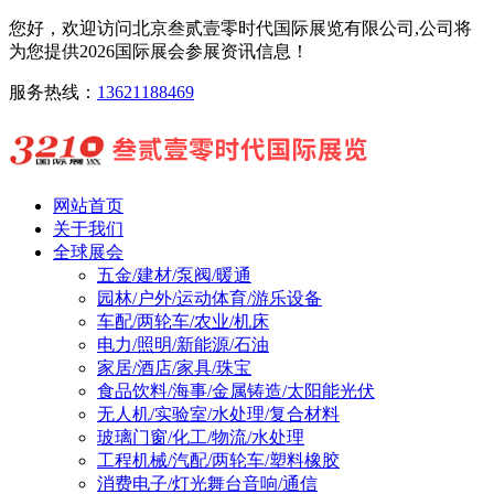
您好，欢迎访问北京叁贰壹零时代国际展览有限公司,公司将
为您提供2026国际展会参展资讯信息！
服务热线：
13621188469
网站首页
关于我们
全球展会
五金/建材/泵阀/暖通
园林/户外/运动体育/游乐设备
车配/两轮车/农业/机床
电力/照明/新能源/石油
家居/酒店/家具/珠宝
食品饮料/海事/金属铸造/太阳能光伏
无人机/实验室/水处理/复合材料
玻璃门窗/化工/物流/水处理
工程机械/汽配/两轮车/塑料橡胶
消费电子/灯光舞台音响/通信