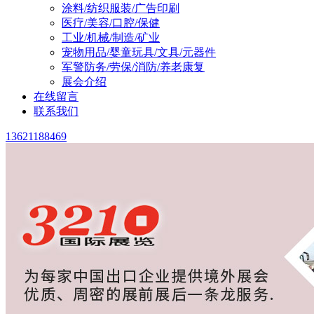
涂料/纺织服装/广告印刷
医疗/美容/口腔/保健
工业/机械/制造/矿业
宠物用品/婴童玩具/文具/元器件
军警防务/劳保/消防/养老康复
展会介绍
在线留言
联系我们
13621188469