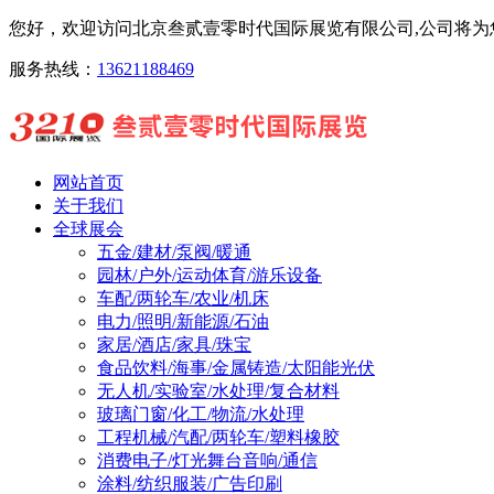
您好，欢迎访问北京叁贰壹零时代国际展览有限公司,公司将为您
服务热线：
13621188469
网站首页
关于我们
全球展会
五金/建材/泵阀/暖通
园林/户外/运动体育/游乐设备
车配/两轮车/农业/机床
电力/照明/新能源/石油
家居/酒店/家具/珠宝
食品饮料/海事/金属铸造/太阳能光伏
无人机/实验室/水处理/复合材料
玻璃门窗/化工/物流/水处理
工程机械/汽配/两轮车/塑料橡胶
消费电子/灯光舞台音响/通信
涂料/纺织服装/广告印刷