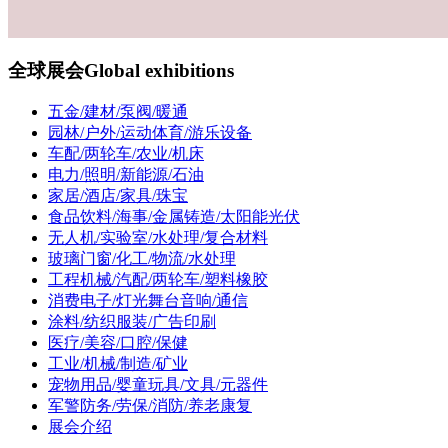
全球展会
Global exhibitions
五金/建材/泵阀/暖通
园林/户外/运动体育/游乐设备
车配/两轮车/农业/机床
电力/照明/新能源/石油
家居/酒店/家具/珠宝
食品饮料/海事/金属铸造/太阳能光伏
无人机/实验室/水处理/复合材料
玻璃门窗/化工/物流/水处理
工程机械/汽配/两轮车/塑料橡胶
消费电子/灯光舞台音响/通信
涂料/纺织服装/广告印刷
医疗/美容/口腔/保健
工业/机械/制造/矿业
宠物用品/婴童玩具/文具/元器件
军警防务/劳保/消防/养老康复
展会介绍