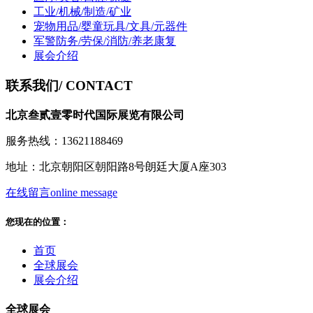
工业/机械/制造/矿业
宠物用品/婴童玩具/文具/元器件
军警防务/劳保/消防/养老康复
展会介绍
联系我们
/ CONTACT
北京叁贰壹零时代国际展览有限公司
服务热线：13621188469
地址：北京朝阳区朝阳路8号朗廷大厦A座303
在线留言
online message
您现在的位置：
首页
全球展会
展会介绍
全球展会