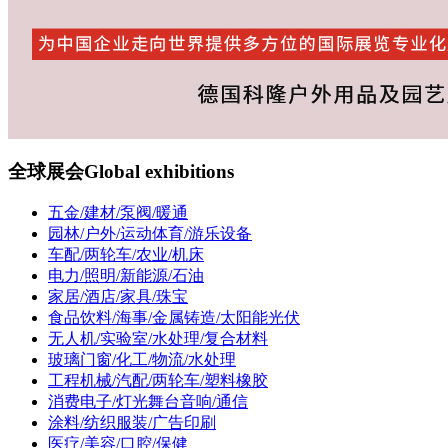
全球展会
Global exhibitions
五金/建材/泵阀/暖通
园林/户外/运动体育/游乐设备
车配/两轮车/农业/机床
电力/照明/新能源/石油
家居/酒店/家具/珠宝
食品饮料/海事/金属铸造/太阳能光伏
无人机/实验室/水处理/复合材料
玻璃门窗/化工/物流/水处理
工程机械/汽配/两轮车/塑料橡胶
消费电子/灯光舞台音响/通信
涂料/纺织服装/广告印刷
医疗/美容/口腔/保健