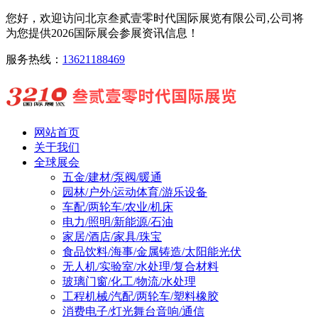
您好，欢迎访问北京叁贰壹零时代国际展览有限公司,公司将
为您提供2026国际展会参展资讯信息！
服务热线：
13621188469
网站首页
关于我们
全球展会
五金/建材/泵阀/暖通
园林/户外/运动体育/游乐设备
车配/两轮车/农业/机床
电力/照明/新能源/石油
家居/酒店/家具/珠宝
食品饮料/海事/金属铸造/太阳能光伏
无人机/实验室/水处理/复合材料
玻璃门窗/化工/物流/水处理
工程机械/汽配/两轮车/塑料橡胶
消费电子/灯光舞台音响/通信