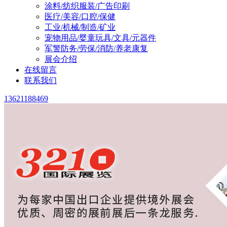
涂料/纺织服装/广告印刷
医疗/美容/口腔/保健
工业/机械/制造/矿业
宠物用品/婴童玩具/文具/元器件
军警防务/劳保/消防/养老康复
展会介绍
在线留言
联系我们
13621188469