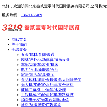
您好，欢迎访问北京叁贰壹零时代国际展览有限公司,公司将为您
服务热线：
13621188469
网站首页
关于我们
全球展会
五金/建材/泵阀/暖通
园林/户外/运动体育/游乐设备
车配/两轮车/农业/机床
电力/照明/新能源/石油
家居/酒店/家具/珠宝
食品饮料/海事/金属铸造/太阳能光伏
无人机/实验室/水处理/复合材料
玻璃门窗/化工/物流/水处理
工程机械/汽配/两轮车/塑料橡胶
消费电子/灯光舞台音响/通信
涂料/纺织服装/广告印刷