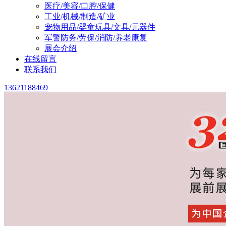
医疗/美容/口腔/保健
工业/机械/制造/矿业
宠物用品/婴童玩具/文具/元器件
军警防务/劳保/消防/养老康复
展会介绍
在线留言
联系我们
13621188469