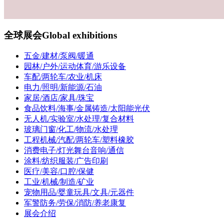
全球展会
Global exhibitions
五金/建材/泵阀/暖通
园林/户外/运动体育/游乐设备
车配/两轮车/农业/机床
电力/照明/新能源/石油
家居/酒店/家具/珠宝
食品饮料/海事/金属铸造/太阳能光伏
无人机/实验室/水处理/复合材料
玻璃门窗/化工/物流/水处理
工程机械/汽配/两轮车/塑料橡胶
消费电子/灯光舞台音响/通信
涂料/纺织服装/广告印刷
医疗/美容/口腔/保健
工业/机械/制造/矿业
宠物用品/婴童玩具/文具/元器件
军警防务/劳保/消防/养老康复
展会介绍