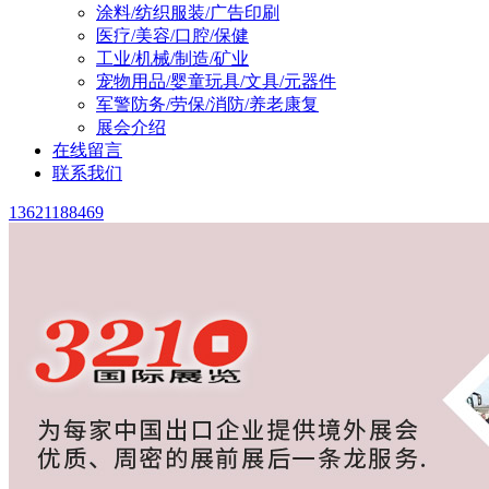
涂料/纺织服装/广告印刷
医疗/美容/口腔/保健
工业/机械/制造/矿业
宠物用品/婴童玩具/文具/元器件
军警防务/劳保/消防/养老康复
展会介绍
在线留言
联系我们
13621188469