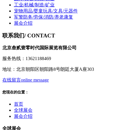
工业/机械/制造/矿业
宠物用品/婴童玩具/文具/元器件
军警防务/劳保/消防/养老康复
展会介绍
联系我们
/ CONTACT
北京叁贰壹零时代国际展览有限公司
服务热线：13621188469
地址：北京朝阳区朝阳路8号朗廷大厦A座303
在线留言
online message
您现在的位置：
首页
全球展会
展会介绍
全球展会