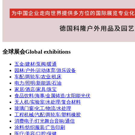
全球展会
Global exhibitions
五金/建材/泵阀/暖通
园林/户外/运动体育/游乐设备
车配/两轮车/农业/机床
电力/照明/新能源/石油
家居/酒店/家具/珠宝
食品饮料/海事/金属铸造/太阳能光伏
无人机/实验室/水处理/复合材料
玻璃门窗/化工/物流/水处理
工程机械/汽配/两轮车/塑料橡胶
消费电子/灯光舞台音响/通信
涂料/纺织服装/广告印刷
医疗/美容/口腔/保健