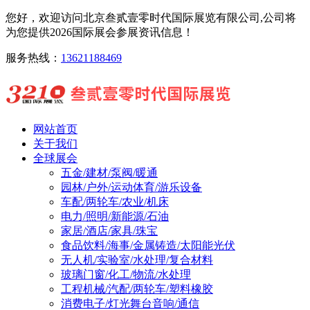
您好，欢迎访问北京叁贰壹零时代国际展览有限公司,公司将
为您提供2026国际展会参展资讯信息！
服务热线：
13621188469
网站首页
关于我们
全球展会
五金/建材/泵阀/暖通
园林/户外/运动体育/游乐设备
车配/两轮车/农业/机床
电力/照明/新能源/石油
家居/酒店/家具/珠宝
食品饮料/海事/金属铸造/太阳能光伏
无人机/实验室/水处理/复合材料
玻璃门窗/化工/物流/水处理
工程机械/汽配/两轮车/塑料橡胶
消费电子/灯光舞台音响/通信