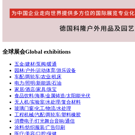
全球展会
Global exhibitions
五金/建材/泵阀/暖通
园林/户外/运动体育/游乐设备
车配/两轮车/农业/机床
电力/照明/新能源/石油
家居/酒店/家具/珠宝
食品饮料/海事/金属铸造/太阳能光伏
无人机/实验室/水处理/复合材料
玻璃门窗/化工/物流/水处理
工程机械/汽配/两轮车/塑料橡胶
消费电子/灯光舞台音响/通信
涂料/纺织服装/广告印刷
医疗/美容/口腔/保健