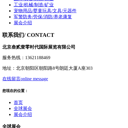
工业/机械/制造/矿业
宠物用品/婴童玩具/文具/元器件
军警防务/劳保/消防/养老康复
展会介绍
联系我们
/ CONTACT
北京叁贰壹零时代国际展览有限公司
服务热线：13621188469
地址：北京朝阳区朝阳路8号朗廷大厦A座303
在线留言
online message
您现在的位置：
首页
全球展会
展会介绍
全球展会