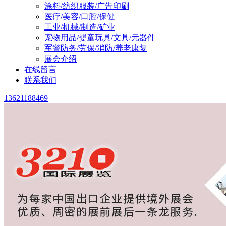
涂料/纺织服装/广告印刷
医疗/美容/口腔/保健
工业/机械/制造/矿业
宠物用品/婴童玩具/文具/元器件
军警防务/劳保/消防/养老康复
展会介绍
在线留言
联系我们
13621188469