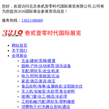
您好，欢迎访问北京叁贰壹零时代国际展览有限公司,公司将
为您提供2026国际展会参展资讯信息！
服务热线：
13621188469
网站首页
关于我们
全球展会
五金/建材/泵阀/暖通
园林/户外/运动体育/游乐设备
车配/两轮车/农业/机床
电力/照明/新能源/石油
家居/酒店/家具/珠宝
食品饮料/海事/金属铸造/太阳能光伏
无人机/实验室/水处理/复合材料
玻璃门窗/化工/物流/水处理
工程机械/汽配/两轮车/塑料橡胶
消费电子/灯光舞台音响/通信