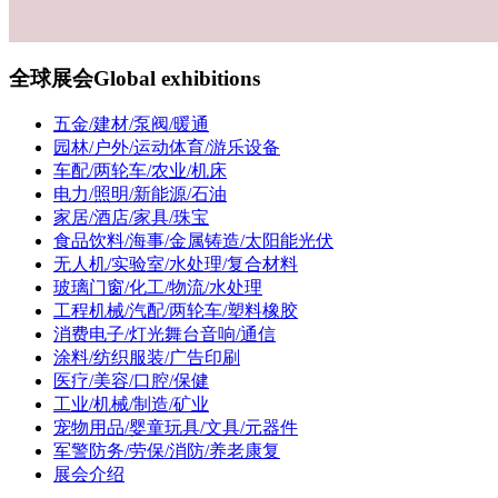
全球展会
Global exhibitions
五金/建材/泵阀/暖通
园林/户外/运动体育/游乐设备
车配/两轮车/农业/机床
电力/照明/新能源/石油
家居/酒店/家具/珠宝
食品饮料/海事/金属铸造/太阳能光伏
无人机/实验室/水处理/复合材料
玻璃门窗/化工/物流/水处理
工程机械/汽配/两轮车/塑料橡胶
消费电子/灯光舞台音响/通信
涂料/纺织服装/广告印刷
医疗/美容/口腔/保健
工业/机械/制造/矿业
宠物用品/婴童玩具/文具/元器件
军警防务/劳保/消防/养老康复
展会介绍