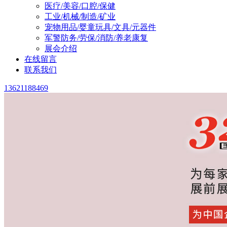
医疗/美容/口腔/保健
工业/机械/制造/矿业
宠物用品/婴童玩具/文具/元器件
军警防务/劳保/消防/养老康复
展会介绍
在线留言
联系我们
13621188469