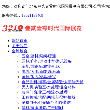
您好，欢迎访问北京叁贰壹零时代国际展览有限公司,公司将为您
服务热线：
13621188469
网站首页
关于我们
全球展会
五金/建材/泵阀/暖通
园林/户外/运动体育/游乐设备
车配/两轮车/农业/机床
电力/照明/新能源/石油
家居/酒店/家具/珠宝
食品饮料/海事/金属铸造/太阳能光伏
无人机/实验室/水处理/复合材料
玻璃门窗/化工/物流/水处理
工程机械/汽配/两轮车/塑料橡胶
消费电子/灯光舞台音响/通信
涂料/纺织服装/广告印刷