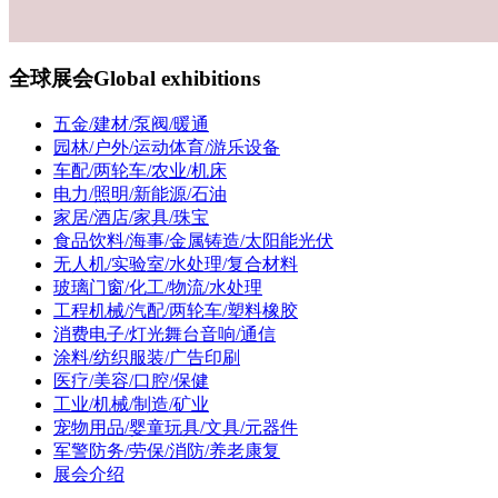
全球展会
Global exhibitions
五金/建材/泵阀/暖通
园林/户外/运动体育/游乐设备
车配/两轮车/农业/机床
电力/照明/新能源/石油
家居/酒店/家具/珠宝
食品饮料/海事/金属铸造/太阳能光伏
无人机/实验室/水处理/复合材料
玻璃门窗/化工/物流/水处理
工程机械/汽配/两轮车/塑料橡胶
消费电子/灯光舞台音响/通信
涂料/纺织服装/广告印刷
医疗/美容/口腔/保健
工业/机械/制造/矿业
宠物用品/婴童玩具/文具/元器件
军警防务/劳保/消防/养老康复
展会介绍