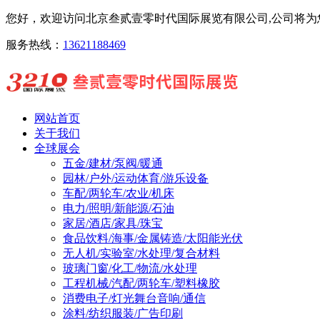
您好，欢迎访问北京叁贰壹零时代国际展览有限公司,公司将为您
服务热线：
13621188469
网站首页
关于我们
全球展会
五金/建材/泵阀/暖通
园林/户外/运动体育/游乐设备
车配/两轮车/农业/机床
电力/照明/新能源/石油
家居/酒店/家具/珠宝
食品饮料/海事/金属铸造/太阳能光伏
无人机/实验室/水处理/复合材料
玻璃门窗/化工/物流/水处理
工程机械/汽配/两轮车/塑料橡胶
消费电子/灯光舞台音响/通信
涂料/纺织服装/广告印刷