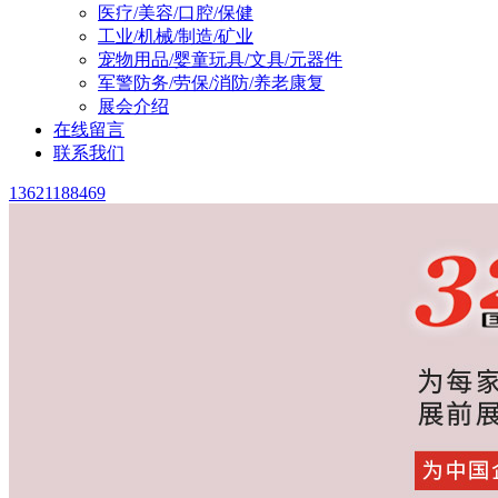
医疗/美容/口腔/保健
工业/机械/制造/矿业
宠物用品/婴童玩具/文具/元器件
军警防务/劳保/消防/养老康复
展会介绍
在线留言
联系我们
13621188469