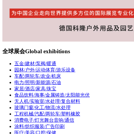
全球展会
Global exhibitions
五金/建材/泵阀/暖通
园林/户外/运动体育/游乐设备
车配/两轮车/农业/机床
电力/照明/新能源/石油
家居/酒店/家具/珠宝
食品饮料/海事/金属铸造/太阳能光伏
无人机/实验室/水处理/复合材料
玻璃门窗/化工/物流/水处理
工程机械/汽配/两轮车/塑料橡胶
消费电子/灯光舞台音响/通信
涂料/纺织服装/广告印刷
医疗/美容/口腔/保健