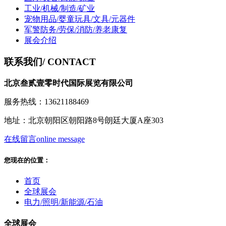
工业/机械/制造/矿业
宠物用品/婴童玩具/文具/元器件
军警防务/劳保/消防/养老康复
展会介绍
联系我们
/ CONTACT
北京叁贰壹零时代国际展览有限公司
服务热线：13621188469
地址：北京朝阳区朝阳路8号朗廷大厦A座303
在线留言
online message
您现在的位置：
首页
全球展会
电力/照明/新能源/石油
全球展会