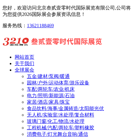
您好，欢迎访问北京叁贰壹零时代国际展览有限公司,公司将
为您提供2026国际展会参展资讯信息！
服务热线：
13621188469
网站首页
关于我们
全球展会
五金/建材/泵阀/暖通
园林/户外/运动体育/游乐设备
车配/两轮车/农业/机床
电力/照明/新能源/石油
家居/酒店/家具/珠宝
食品饮料/海事/金属铸造/太阳能光伏
无人机/实验室/水处理/复合材料
玻璃门窗/化工/物流/水处理
工程机械/汽配/两轮车/塑料橡胶
消费电子/灯光舞台音响/通信