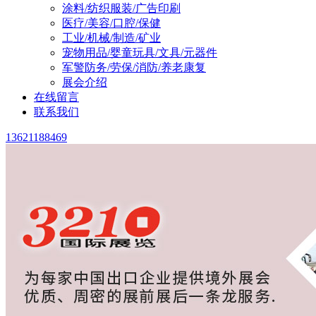
涂料/纺织服装/广告印刷
医疗/美容/口腔/保健
工业/机械/制造/矿业
宠物用品/婴童玩具/文具/元器件
军警防务/劳保/消防/养老康复
展会介绍
在线留言
联系我们
13621188469