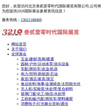
您好，欢迎访问北京叁贰壹零时代国际展览有限公司,公司将
为您提供2026国际展会参展资讯信息！
服务热线：
13621188469
网站首页
关于我们
全球展会
五金/建材/泵阀/暖通
园林/户外/运动体育/游乐设备
车配/两轮车/农业/机床
电力/照明/新能源/石油
家居/酒店/家具/珠宝
食品饮料/海事/金属铸造/太阳能光伏
无人机/实验室/水处理/复合材料
玻璃门窗/化工/物流/水处理
工程机械/汽配/两轮车/塑料橡胶
消费电子/灯光舞台音响/通信