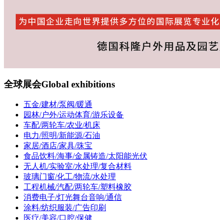
全球展会
Global exhibitions
五金/建材/泵阀/暖通
园林/户外/运动体育/游乐设备
车配/两轮车/农业/机床
电力/照明/新能源/石油
家居/酒店/家具/珠宝
食品饮料/海事/金属铸造/太阳能光伏
无人机/实验室/水处理/复合材料
玻璃门窗/化工/物流/水处理
工程机械/汽配/两轮车/塑料橡胶
消费电子/灯光舞台音响/通信
涂料/纺织服装/广告印刷
医疗/美容/口腔/保健