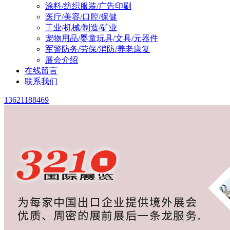
涂料/纺织服装/广告印刷
医疗/美容/口腔/保健
工业/机械/制造/矿业
宠物用品/婴童玩具/文具/元器件
军警防务/劳保/消防/养老康复
展会介绍
在线留言
联系我们
13621188469