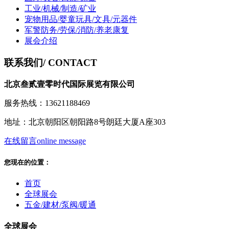
工业/机械/制造/矿业
宠物用品/婴童玩具/文具/元器件
军警防务/劳保/消防/养老康复
展会介绍
联系我们
/ CONTACT
北京叁贰壹零时代国际展览有限公司
服务热线：13621188469
地址：北京朝阳区朝阳路8号朗廷大厦A座303
在线留言
online message
您现在的位置：
首页
全球展会
五金/建材/泵阀/暖通
全球展会