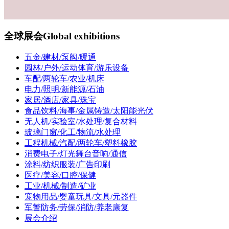
全球展会
Global exhibitions
五金/建材/泵阀/暖通
园林/户外/运动体育/游乐设备
车配/两轮车/农业/机床
电力/照明/新能源/石油
家居/酒店/家具/珠宝
食品饮料/海事/金属铸造/太阳能光伏
无人机/实验室/水处理/复合材料
玻璃门窗/化工/物流/水处理
工程机械/汽配/两轮车/塑料橡胶
消费电子/灯光舞台音响/通信
涂料/纺织服装/广告印刷
医疗/美容/口腔/保健
工业/机械/制造/矿业
宠物用品/婴童玩具/文具/元器件
军警防务/劳保/消防/养老康复
展会介绍