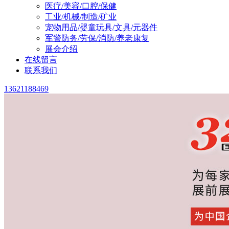
医疗/美容/口腔/保健
工业/机械/制造/矿业
宠物用品/婴童玩具/文具/元器件
军警防务/劳保/消防/养老康复
展会介绍
在线留言
联系我们
13621188469