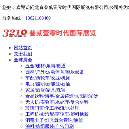
您好，欢迎访问北京叁贰壹零时代国际展览有限公司,公司将为您
服务热线：
13621188469
网站首页
关于我们
全球展会
五金/建材/泵阀/暖通
园林/户外/运动体育/游乐设备
车配/两轮车/农业/机床
电力/照明/新能源/石油
家居/酒店/家具/珠宝
食品饮料/海事/金属铸造/太阳能光伏
无人机/实验室/水处理/复合材料
玻璃门窗/化工/物流/水处理
工程机械/汽配/两轮车/塑料橡胶
消费电子/灯光舞台音响/通信
涂料/纺织服装/广告印刷