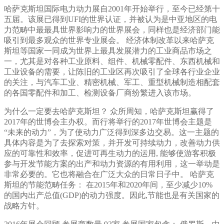
哈萨克斯坦国际电力动力展自2001年开始举行，至今已经第十
五届。该展已得到UFI的世界认证，并被认为是中亚地区的电
力范畴中最最具世界影响力的世界展会，同样也是经济部门能
吸引到最多观众的世界专业展会。 经济体制改革以来哈萨克
斯坦等国家一同成为世界上最具发展潜力的工业商品市场之
一，尤其是对各种工业原料、组件、机械零配件、东西机械和
工业设备的需要，让陈旧的工业区再次吸引了全球各行业企业
的关注，与汽车工业、精密机械、军工、重型机械制造相配套
的各国零配件和加工、检测设备厂商纷繁进入该市场。
为什么一定要去哈萨克斯坦？ 众所周知，哈萨克斯坦赢得了
2017年的世博会主办权。而行将举行的2017年世博会主题是
“未来的动力”，为了使动力广泛得到深多边交易。这一主题的
具体内容是为了去探索对策，并开发可持续动力，改善动力供
应的可靠性和效率，促进可再生动力的运用, 能够使游客积极
参与开发节能方案的出产和动力资源的有用利用，这一举动是
非常必要的。它也将融合在广泛大众的日常日子中。 哈萨克
斯坦的节能范畴任务： 在2015年和2020年间，至少减少10%
的国内出产总值(GDP)的动力强度。因此,节能也是有关国家的
战略方针。