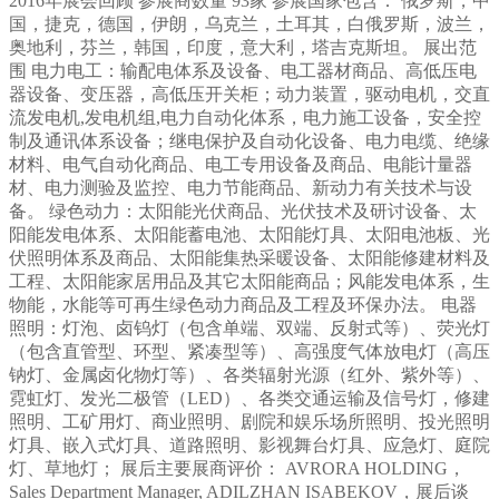
2016年展会回顾 参展商数量 93家 参展国家包含： 俄罗斯，中
国，捷克，德国，伊朗，乌克兰，土耳其，白俄罗斯，波兰，
奥地利，芬兰，韩国，印度，意大利，塔吉克斯坦。 展出范
围 电力电工：输配电体系及设备、电工器材商品、高低压电
器设备、变压器，高低压开关柜；动力装置，驱动电机，交直
流发电机,发电机组,电力自动化体系，电力施工设备，安全控
制及通讯体系设备；继电保护及自动化设备、电力电缆、绝缘
材料、电气自动化商品、电工专用设备及商品、电能计量器
材、电力测验及监控、电力节能商品、新动力有关技术与设
备。 绿色动力：太阳能光伏商品、光伏技术及研讨设备、太
阳能发电体系、太阳能蓄电池、太阳能灯具、太阳电池板、光
伏照明体系及商品、太阳能集热采暖设备、太阳能修建材料及
工程、太阳能家居用品及其它太阳能商品；风能发电体系，生
物能，水能等可再生绿色动力商品及工程及环保办法。 电器
照明：灯泡、卤钨灯（包含单端、双端、反射式等）、荧光灯
（包含直管型、环型、紧凑型等）、高强度气体放电灯（高压
钠灯、金属卤化物灯等）、各类辐射光源（红外、紫外等）、
霓虹灯、发光二极管（LED）、各类交通运输及信号灯，修建
照明、工矿用灯、商业照明、剧院和娱乐场所照明、投光照明
灯具、嵌入式灯具、道路照明、影视舞台灯具、应急灯、庭院
灯、草地灯； 展后主要展商评价： AVRORA HOLDING，
Sales Department Manager, ADILZHAN ISABEKOV，展后谈