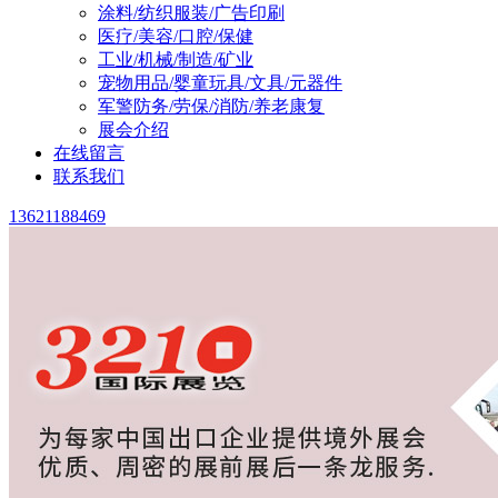
涂料/纺织服装/广告印刷
医疗/美容/口腔/保健
工业/机械/制造/矿业
宠物用品/婴童玩具/文具/元器件
军警防务/劳保/消防/养老康复
展会介绍
在线留言
联系我们
13621188469