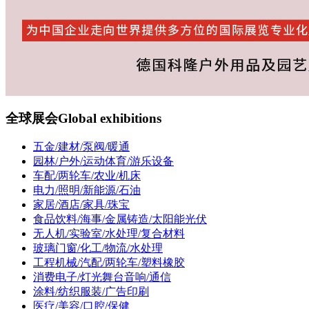
全球展会
Global exhibitions
五金/建材/泵阀/暖通
园林/户外/运动体育/游乐设备
车配/两轮车/农业/机床
电力/照明/新能源/石油
家居/酒店/家具/珠宝
食品饮料/海事/金属铸造/太阳能光伏
无人机/实验室/水处理/复合材料
玻璃门窗/化工/物流/水处理
工程机械/汽配/两轮车/塑料橡胶
消费电子/灯光舞台音响/通信
涂料/纺织服装/广告印刷
医疗/美容/口腔/保健