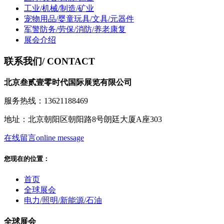
工业/机械/制造/矿业
宠物用品/婴童玩具/文具/元器件
军警防务/劳保/消防/养老康复
展会介绍
联系我们
/ CONTACT
北京叁贰壹零时代国际展览有限公司
服务热线：13621188469
地址：北京朝阳区朝阳路8号朗廷大厦A座303
在线留言
online message
您现在的位置：
首页
全球展会
电力/照明/新能源/石油
全球展会