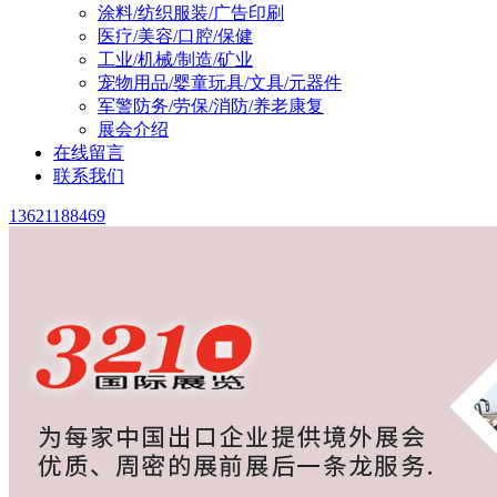
涂料/纺织服装/广告印刷
医疗/美容/口腔/保健
工业/机械/制造/矿业
宠物用品/婴童玩具/文具/元器件
军警防务/劳保/消防/养老康复
展会介绍
在线留言
联系我们
13621188469