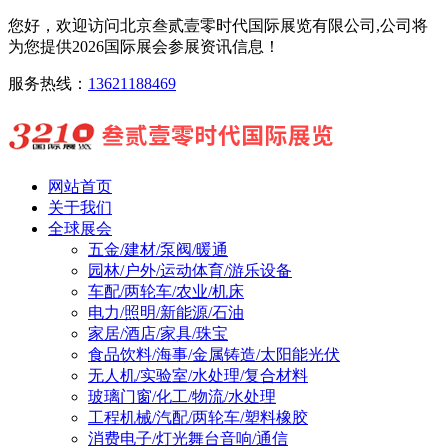
您好，欢迎访问北京叁贰壹零时代国际展览有限公司,公司将
为您提供2026国际展会参展资讯信息！
服务热线：
13621188469
网站首页
关于我们
全球展会
五金/建材/泵阀/暖通
园林/户外/运动体育/游乐设备
车配/两轮车/农业/机床
电力/照明/新能源/石油
家居/酒店/家具/珠宝
食品饮料/海事/金属铸造/太阳能光伏
无人机/实验室/水处理/复合材料
玻璃门窗/化工/物流/水处理
工程机械/汽配/两轮车/塑料橡胶
消费电子/灯光舞台音响/通信