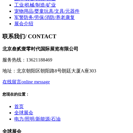
工业/机械/制造/矿业
宠物用品/婴童玩具/文具/元器件
军警防务/劳保/消防/养老康复
展会介绍
联系我们
/ CONTACT
北京叁贰壹零时代国际展览有限公司
服务热线：13621188469
地址：北京朝阳区朝阳路8号朗廷大厦A座303
在线留言
online message
您现在的位置：
首页
全球展会
电力/照明/新能源/石油
全球展会