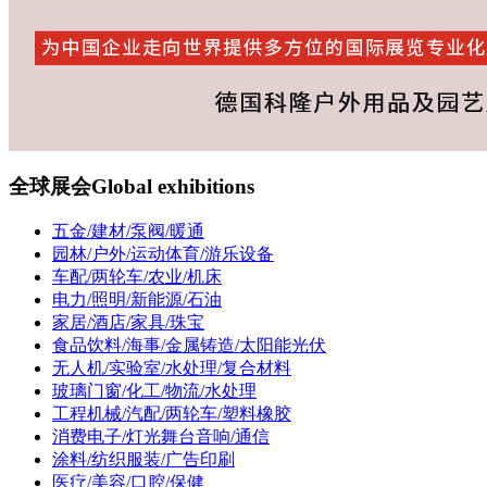
全球展会
Global exhibitions
五金/建材/泵阀/暖通
园林/户外/运动体育/游乐设备
车配/两轮车/农业/机床
电力/照明/新能源/石油
家居/酒店/家具/珠宝
食品饮料/海事/金属铸造/太阳能光伏
无人机/实验室/水处理/复合材料
玻璃门窗/化工/物流/水处理
工程机械/汽配/两轮车/塑料橡胶
消费电子/灯光舞台音响/通信
涂料/纺织服装/广告印刷
医疗/美容/口腔/保健