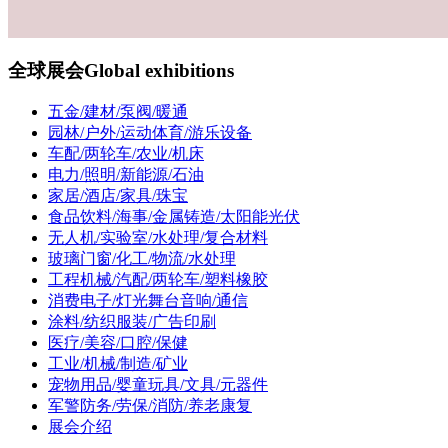
全球展会
Global exhibitions
五金/建材/泵阀/暖通
园林/户外/运动体育/游乐设备
车配/两轮车/农业/机床
电力/照明/新能源/石油
家居/酒店/家具/珠宝
食品饮料/海事/金属铸造/太阳能光伏
无人机/实验室/水处理/复合材料
玻璃门窗/化工/物流/水处理
工程机械/汽配/两轮车/塑料橡胶
消费电子/灯光舞台音响/通信
涂料/纺织服装/广告印刷
医疗/美容/口腔/保健
工业/机械/制造/矿业
宠物用品/婴童玩具/文具/元器件
军警防务/劳保/消防/养老康复
展会介绍