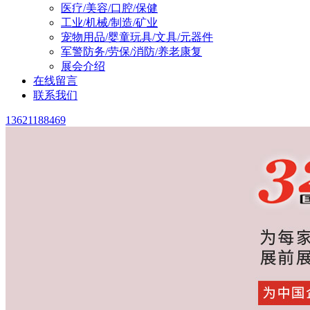
医疗/美容/口腔/保健
工业/机械/制造/矿业
宠物用品/婴童玩具/文具/元器件
军警防务/劳保/消防/养老康复
展会介绍
在线留言
联系我们
13621188469