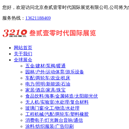
您好，欢迎访问北京叁贰壹零时代国际展览有限公司,公司将为您
服务热线：
13621188469
网站首页
关于我们
全球展会
五金/建材/泵阀/暖通
园林/户外/运动体育/游乐设备
车配/两轮车/农业/机床
电力/照明/新能源/石油
家居/酒店/家具/珠宝
食品饮料/海事/金属铸造/太阳能光伏
无人机/实验室/水处理/复合材料
玻璃门窗/化工/物流/水处理
工程机械/汽配/两轮车/塑料橡胶
消费电子/灯光舞台音响/通信
涂料/纺织服装/广告印刷