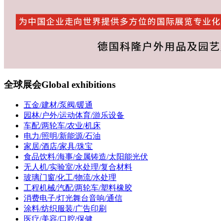
全球展会
Global exhibitions
五金/建材/泵阀/暖通
园林/户外/运动体育/游乐设备
车配/两轮车/农业/机床
电力/照明/新能源/石油
家居/酒店/家具/珠宝
食品饮料/海事/金属铸造/太阳能光伏
无人机/实验室/水处理/复合材料
玻璃门窗/化工/物流/水处理
工程机械/汽配/两轮车/塑料橡胶
消费电子/灯光舞台音响/通信
涂料/纺织服装/广告印刷
医疗/美容/口腔/保健