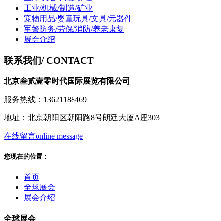
工业/机械/制造/矿业
宠物用品/婴童玩具/文具/元器件
军警防务/劳保/消防/养老康复
展会介绍
联系我们
/ CONTACT
北京叁贰壹零时代国际展览有限公司
服务热线：13621188469
地址：北京朝阳区朝阳路8号朗廷大厦A座303
在线留言
online message
您现在的位置：
首页
全球展会
展会介绍
全球展会