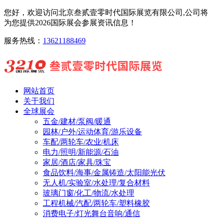
您好，欢迎访问北京叁贰壹零时代国际展览有限公司,公司将
为您提供2026国际展会参展资讯信息！
服务热线：
13621188469
网站首页
关于我们
全球展会
五金/建材/泵阀/暖通
园林/户外/运动体育/游乐设备
车配/两轮车/农业/机床
电力/照明/新能源/石油
家居/酒店/家具/珠宝
食品饮料/海事/金属铸造/太阳能光伏
无人机/实验室/水处理/复合材料
玻璃门窗/化工/物流/水处理
工程机械/汽配/两轮车/塑料橡胶
消费电子/灯光舞台音响/通信