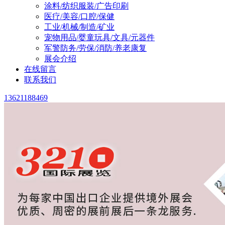
涂料/纺织服装/广告印刷
医疗/美容/口腔/保健
工业/机械/制造/矿业
宠物用品/婴童玩具/文具/元器件
军警防务/劳保/消防/养老康复
展会介绍
在线留言
联系我们
13621188469