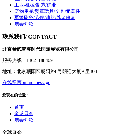
工业/机械/制造/矿业
宠物用品/婴童玩具/文具/元器件
军警防务/劳保/消防/养老康复
展会介绍
联系我们
/ CONTACT
北京叁贰壹零时代国际展览有限公司
服务热线：13621188469
地址：北京朝阳区朝阳路8号朗廷大厦A座303
在线留言
online message
您现在的位置：
首页
全球展会
展会介绍
全球展会