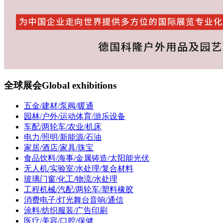
全球展会
Global exhibitions
五金/建材/泵阀/暖通
园林/户外/运动体育/游乐设备
车配/两轮车/农业/机床
电力/照明/新能源/石油
家居/酒店/家具/珠宝
食品饮料/海事/金属铸造/太阳能光伏
无人机/实验室/水处理/复合材料
玻璃门窗/化工/物流/水处理
工程机械/汽配/两轮车/塑料橡胶
消费电子/灯光舞台音响/通信
涂料/纺织服装/广告印刷
医疗/美容/口腔/保健