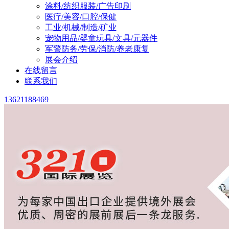
涂料/纺织服装/广告印刷
医疗/美容/口腔/保健
工业/机械/制造/矿业
宠物用品/婴童玩具/文具/元器件
军警防务/劳保/消防/养老康复
展会介绍
在线留言
联系我们
13621188469