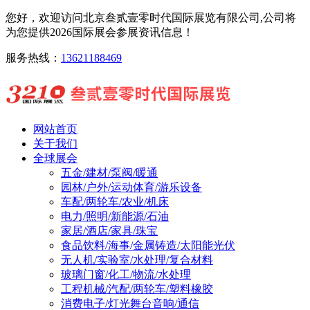
您好，欢迎访问北京叁贰壹零时代国际展览有限公司,公司将
为您提供2026国际展会参展资讯信息！
服务热线：
13621188469
网站首页
关于我们
全球展会
五金/建材/泵阀/暖通
园林/户外/运动体育/游乐设备
车配/两轮车/农业/机床
电力/照明/新能源/石油
家居/酒店/家具/珠宝
食品饮料/海事/金属铸造/太阳能光伏
无人机/实验室/水处理/复合材料
玻璃门窗/化工/物流/水处理
工程机械/汽配/两轮车/塑料橡胶
消费电子/灯光舞台音响/通信