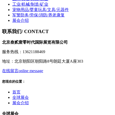
工业/机械/制造/矿业
宠物用品/婴童玩具/文具/元器件
军警防务/劳保/消防/养老康复
展会介绍
联系我们
/ CONTACT
北京叁贰壹零时代国际展览有限公司
服务热线：13621188469
地址：北京朝阳区朝阳路8号朗廷大厦A座303
在线留言
online message
您现在的位置：
首页
全球展会
展会介绍
全球展会