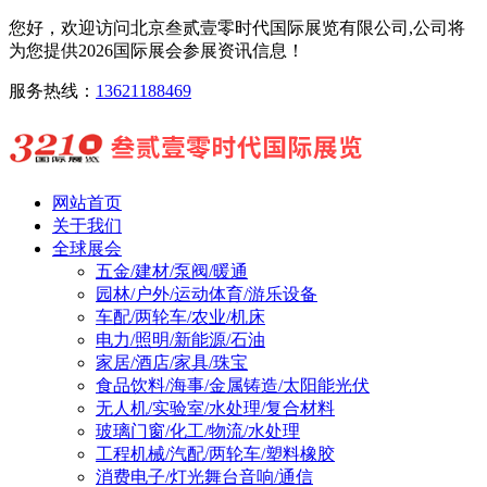
您好，欢迎访问北京叁贰壹零时代国际展览有限公司,公司将
为您提供2026国际展会参展资讯信息！
服务热线：
13621188469
网站首页
关于我们
全球展会
五金/建材/泵阀/暖通
园林/户外/运动体育/游乐设备
车配/两轮车/农业/机床
电力/照明/新能源/石油
家居/酒店/家具/珠宝
食品饮料/海事/金属铸造/太阳能光伏
无人机/实验室/水处理/复合材料
玻璃门窗/化工/物流/水处理
工程机械/汽配/两轮车/塑料橡胶
消费电子/灯光舞台音响/通信