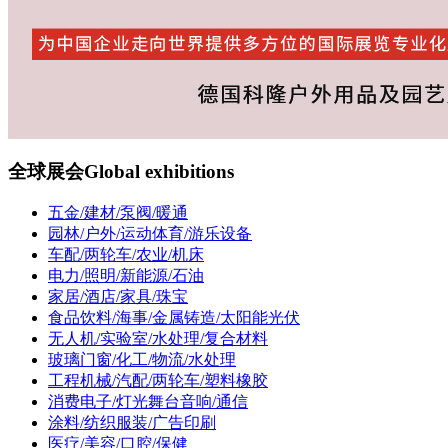
全球展会
Global exhibitions
五金/建材/泵阀/暖通
园林/户外/运动体育/游乐设备
车配/两轮车/农业/机床
电力/照明/新能源/石油
家居/酒店/家具/珠宝
食品饮料/海事/金属铸造/太阳能光伏
无人机/实验室/水处理/复合材料
玻璃门窗/化工/物流/水处理
工程机械/汽配/两轮车/塑料橡胶
消费电子/灯光舞台音响/通信
涂料/纺织服装/广告印刷
医疗/美容/口腔/保健