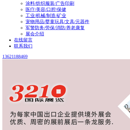
涂料/纺织服装/广告印刷
医疗/美容/口腔/保健
工业/机械/制造/矿业
宠物用品/婴童玩具/文具/元器件
军警防务/劳保/消防/养老康复
展会介绍
在线留言
联系我们
13621188469