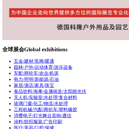
全球展会
Global exhibitions
五金/建材/泵阀/暖通
园林/户外/运动体育/游乐设备
车配/两轮车/农业/机床
电力/照明/新能源/石油
家居/酒店/家具/珠宝
食品饮料/海事/金属铸造/太阳能光伏
无人机/实验室/水处理/复合材料
玻璃门窗/化工/物流/水处理
工程机械/汽配/两轮车/塑料橡胶
消费电子/灯光舞台音响/通信
涂料/纺织服装/广告印刷
医疗/美容/口腔/保健