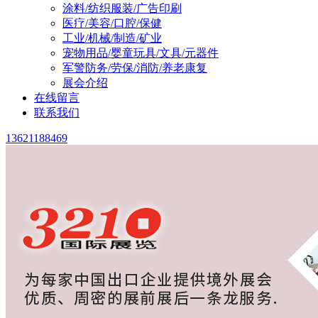
涂料/纺织服装/广告印刷
医疗/美容/口腔/保健
工业/机械/制造/矿业
宠物用品/婴童玩具/文具/元器件
军警防务/劳保/消防/养老康复
展会介绍
在线留言
联系我们
13621188469