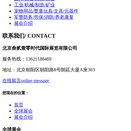
工业/机械/制造/矿业
宠物用品/婴童玩具/文具/元器件
军警防务/劳保/消防/养老康复
展会介绍
联系我们
/ CONTACT
北京叁贰壹零时代国际展览有限公司
服务热线：13621188469
地址：北京朝阳区朝阳路8号朗廷大厦A座303
在线留言
online message
您现在的位置：
首页
全球展会
展会介绍
全球展会