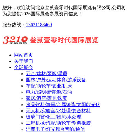
您好，欢迎访问北京叁贰壹零时代国际展览有限公司,公司将
为您提供2026国际展会参展资讯信息！
服务热线：
13621188469
网站首页
关于我们
全球展会
五金/建材/泵阀/暖通
园林/户外/运动体育/游乐设备
车配/两轮车/农业/机床
电力/照明/新能源/石油
家居/酒店/家具/珠宝
食品饮料/海事/金属铸造/太阳能光伏
无人机/实验室/水处理/复合材料
玻璃门窗/化工/物流/水处理
工程机械/汽配/两轮车/塑料橡胶
消费电子/灯光舞台音响/通信