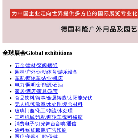
全球展会
Global exhibitions
五金/建材/泵阀/暖通
园林/户外/运动体育/游乐设备
车配/两轮车/农业/机床
电力/照明/新能源/石油
家居/酒店/家具/珠宝
食品饮料/海事/金属铸造/太阳能光伏
无人机/实验室/水处理/复合材料
玻璃门窗/化工/物流/水处理
工程机械/汽配/两轮车/塑料橡胶
消费电子/灯光舞台音响/通信
涂料/纺织服装/广告印刷
医疗/美容/口腔/保健