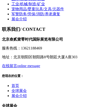
工业/机械/制造/矿业
宠物用品/婴童玩具/文具/元器件
军警防务/劳保/消防/养老康复
展会介绍
联系我们
/ CONTACT
北京叁贰壹零时代国际展览有限公司
服务热线：13621188469
地址：北京朝阳区朝阳路8号朗廷大厦A座303
在线留言
online message
您现在的位置：
首页
全球展会
展会介绍
全球展会