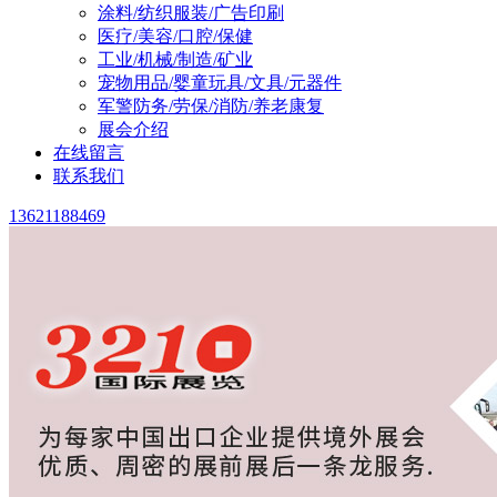
涂料/纺织服装/广告印刷
医疗/美容/口腔/保健
工业/机械/制造/矿业
宠物用品/婴童玩具/文具/元器件
军警防务/劳保/消防/养老康复
展会介绍
在线留言
联系我们
13621188469