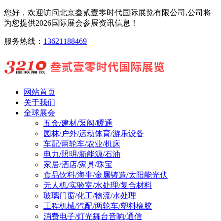
您好，欢迎访问北京叁贰壹零时代国际展览有限公司,公司将
为您提供2026国际展会参展资讯信息！
服务热线：
13621188469
网站首页
关于我们
全球展会
五金/建材/泵阀/暖通
园林/户外/运动体育/游乐设备
车配/两轮车/农业/机床
电力/照明/新能源/石油
家居/酒店/家具/珠宝
食品饮料/海事/金属铸造/太阳能光伏
无人机/实验室/水处理/复合材料
玻璃门窗/化工/物流/水处理
工程机械/汽配/两轮车/塑料橡胶
消费电子/灯光舞台音响/通信