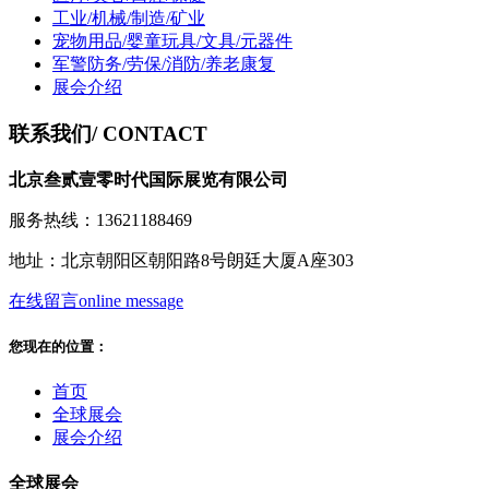
工业/机械/制造/矿业
宠物用品/婴童玩具/文具/元器件
军警防务/劳保/消防/养老康复
展会介绍
联系我们
/ CONTACT
北京叁贰壹零时代国际展览有限公司
服务热线：13621188469
地址：北京朝阳区朝阳路8号朗廷大厦A座303
在线留言
online message
您现在的位置：
首页
全球展会
展会介绍
全球展会