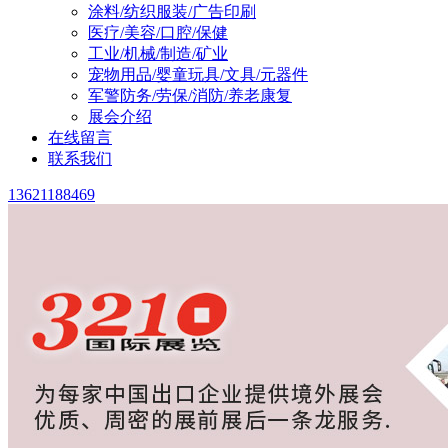
涂料/纺织服装/广告印刷
医疗/美容/口腔/保健
工业/机械/制造/矿业
宠物用品/婴童玩具/文具/元器件
军警防务/劳保/消防/养老康复
展会介绍
在线留言
联系我们
13621188469