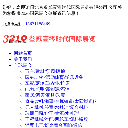
您好，欢迎访问北京叁贰壹零时代国际展览有限公司,公司将
为您提供2026国际展会参展资讯信息！
服务热线：
13621188469
网站首页
关于我们
全球展会
五金/建材/泵阀/暖通
园林/户外/运动体育/游乐设备
车配/两轮车/农业/机床
电力/照明/新能源/石油
家居/酒店/家具/珠宝
食品饮料/海事/金属铸造/太阳能光伏
无人机/实验室/水处理/复合材料
玻璃门窗/化工/物流/水处理
工程机械/汽配/两轮车/塑料橡胶
消费电子/灯光舞台音响/通信