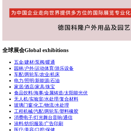
全球展会
Global exhibitions
五金/建材/泵阀/暖通
园林/户外/运动体育/游乐设备
车配/两轮车/农业/机床
电力/照明/新能源/石油
家居/酒店/家具/珠宝
食品饮料/海事/金属铸造/太阳能光伏
无人机/实验室/水处理/复合材料
玻璃门窗/化工/物流/水处理
工程机械/汽配/两轮车/塑料橡胶
消费电子/灯光舞台音响/通信
涂料/纺织服装/广告印刷
医疗/美容/口腔/保健