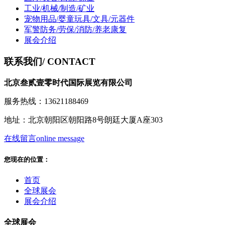
工业/机械/制造/矿业
宠物用品/婴童玩具/文具/元器件
军警防务/劳保/消防/养老康复
展会介绍
联系我们
/ CONTACT
北京叁贰壹零时代国际展览有限公司
服务热线：13621188469
地址：北京朝阳区朝阳路8号朗廷大厦A座303
在线留言
online message
您现在的位置：
首页
全球展会
展会介绍
全球展会