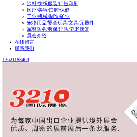
涂料/纺织服装/广告印刷
医疗/美容/口腔/保健
工业/机械/制造/矿业
宠物用品/婴童玩具/文具/元器件
军警防务/劳保/消防/养老康复
展会介绍
在线留言
联系我们
13621188469