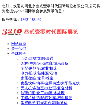
您好，欢迎访问北京叁贰壹零时代国际展览有限公司,公司将
为您提供2026国际展会参展资讯信息！
服务热线：
13621188469
网站首页
关于我们
全球展会
五金/建材/泵阀/暖通
园林/户外/运动体育/游乐设备
车配/两轮车/农业/机床
电力/照明/新能源/石油
家居/酒店/家具/珠宝
食品饮料/海事/金属铸造/太阳能光伏
无人机/实验室/水处理/复合材料
玻璃门窗/化工/物流/水处理
工程机械/汽配/两轮车/塑料橡胶
消费电子/灯光舞台音响/通信