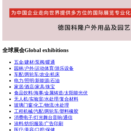
全球展会
Global exhibitions
五金/建材/泵阀/暖通
园林/户外/运动体育/游乐设备
车配/两轮车/农业/机床
电力/照明/新能源/石油
家居/酒店/家具/珠宝
食品饮料/海事/金属铸造/太阳能光伏
无人机/实验室/水处理/复合材料
玻璃门窗/化工/物流/水处理
工程机械/汽配/两轮车/塑料橡胶
消费电子/灯光舞台音响/通信
涂料/纺织服装/广告印刷
医疗/美容/口腔/保健