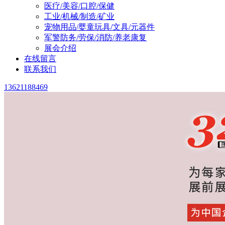
医疗/美容/口腔/保健
工业/机械/制造/矿业
宠物用品/婴童玩具/文具/元器件
军警防务/劳保/消防/养老康复
展会介绍
在线留言
联系我们
13621188469