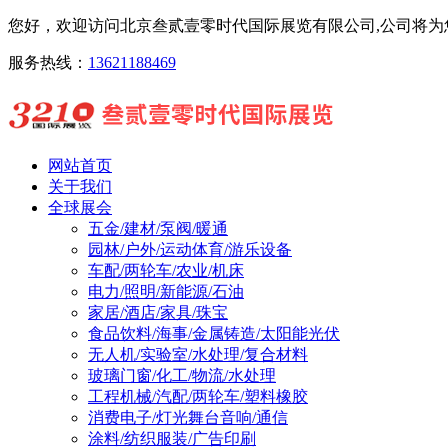
您好，欢迎访问北京叁贰壹零时代国际展览有限公司,公司将为您
服务热线：
13621188469
网站首页
关于我们
全球展会
五金/建材/泵阀/暖通
园林/户外/运动体育/游乐设备
车配/两轮车/农业/机床
电力/照明/新能源/石油
家居/酒店/家具/珠宝
食品饮料/海事/金属铸造/太阳能光伏
无人机/实验室/水处理/复合材料
玻璃门窗/化工/物流/水处理
工程机械/汽配/两轮车/塑料橡胶
消费电子/灯光舞台音响/通信
涂料/纺织服装/广告印刷