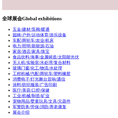
全球展会
Global exhibitions
五金/建材/泵阀/暖通
园林/户外/运动体育/游乐设备
车配/两轮车/农业/机床
电力/照明/新能源/石油
家居/酒店/家具/珠宝
食品饮料/海事/金属铸造/太阳能光伏
无人机/实验室/水处理/复合材料
玻璃门窗/化工/物流/水处理
工程机械/汽配/两轮车/塑料橡胶
消费电子/灯光舞台音响/通信
涂料/纺织服装/广告印刷
医疗/美容/口腔/保健
工业/机械/制造/矿业
宠物用品/婴童玩具/文具/元器件
军警防务/劳保/消防/养老康复
展会介绍