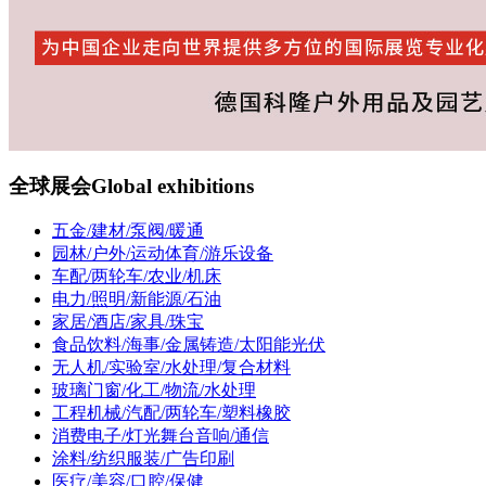
全球展会
Global exhibitions
五金/建材/泵阀/暖通
园林/户外/运动体育/游乐设备
车配/两轮车/农业/机床
电力/照明/新能源/石油
家居/酒店/家具/珠宝
食品饮料/海事/金属铸造/太阳能光伏
无人机/实验室/水处理/复合材料
玻璃门窗/化工/物流/水处理
工程机械/汽配/两轮车/塑料橡胶
消费电子/灯光舞台音响/通信
涂料/纺织服装/广告印刷
医疗/美容/口腔/保健