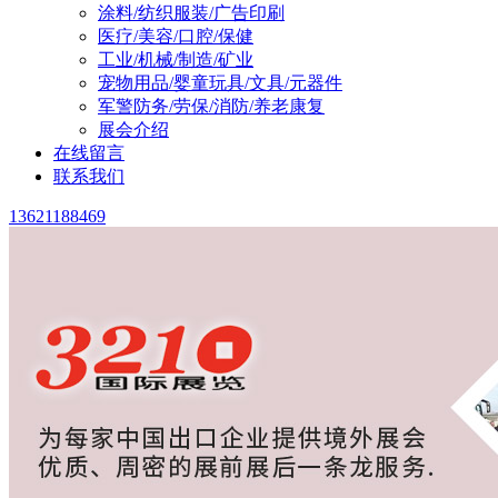
涂料/纺织服装/广告印刷
医疗/美容/口腔/保健
工业/机械/制造/矿业
宠物用品/婴童玩具/文具/元器件
军警防务/劳保/消防/养老康复
展会介绍
在线留言
联系我们
13621188469