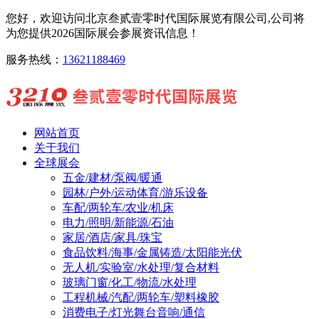
您好，欢迎访问北京叁贰壹零时代国际展览有限公司,公司将
为您提供2026国际展会参展资讯信息！
服务热线：
13621188469
网站首页
关于我们
全球展会
五金/建材/泵阀/暖通
园林/户外/运动体育/游乐设备
车配/两轮车/农业/机床
电力/照明/新能源/石油
家居/酒店/家具/珠宝
食品饮料/海事/金属铸造/太阳能光伏
无人机/实验室/水处理/复合材料
玻璃门窗/化工/物流/水处理
工程机械/汽配/两轮车/塑料橡胶
消费电子/灯光舞台音响/通信