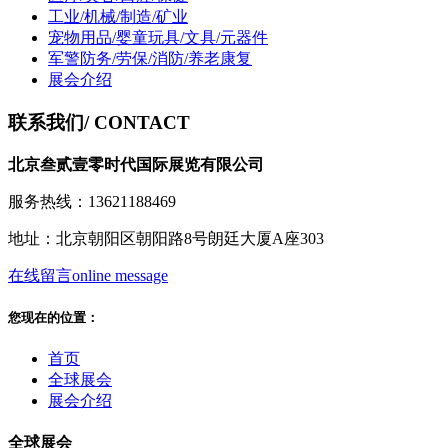
工业/机械/制造/矿业
宠物用品/婴童玩具/文具/元器件
军警防务/劳保/消防/养老康复
展会介绍
联系我们
/ CONTACT
北京叁贰壹零时代国际展览有限公司
服务热线：13621188469
地址：北京朝阳区朝阳路8号朗廷大厦A座303
在线留言
online message
您现在的位置：
首页
全球展会
展会介绍
全球展会