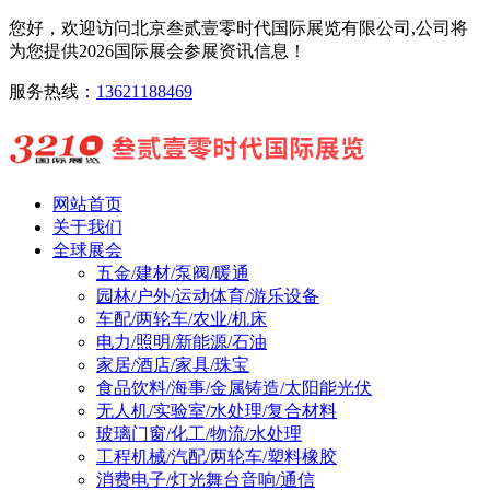
您好，欢迎访问北京叁贰壹零时代国际展览有限公司,公司将
为您提供2026国际展会参展资讯信息！
服务热线：
13621188469
网站首页
关于我们
全球展会
五金/建材/泵阀/暖通
园林/户外/运动体育/游乐设备
车配/两轮车/农业/机床
电力/照明/新能源/石油
家居/酒店/家具/珠宝
食品饮料/海事/金属铸造/太阳能光伏
无人机/实验室/水处理/复合材料
玻璃门窗/化工/物流/水处理
工程机械/汽配/两轮车/塑料橡胶
消费电子/灯光舞台音响/通信