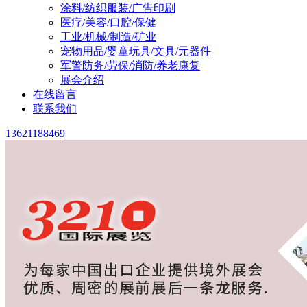
涂料/纺织服装/广告印刷
医疗/美容/口腔/保健
工业/机械/制造/矿业
宠物用品/婴童玩具/文具/元器件
军警防务/劳保/消防/养老康复
展会介绍
在线留言
联系我们
13621188469