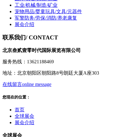
工业/机械/制造/矿业
宠物用品/婴童玩具/文具/元器件
军警防务/劳保/消防/养老康复
展会介绍
联系我们
/ CONTACT
北京叁贰壹零时代国际展览有限公司
服务热线：13621188469
地址：北京朝阳区朝阳路8号朗廷大厦A座303
在线留言
online message
您现在的位置：
首页
全球展会
展会介绍
全球展会