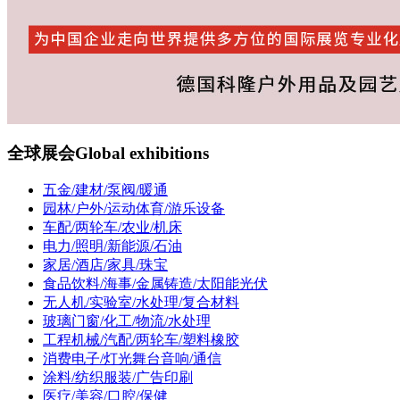
全球展会
Global exhibitions
五金/建材/泵阀/暖通
园林/户外/运动体育/游乐设备
车配/两轮车/农业/机床
电力/照明/新能源/石油
家居/酒店/家具/珠宝
食品饮料/海事/金属铸造/太阳能光伏
无人机/实验室/水处理/复合材料
玻璃门窗/化工/物流/水处理
工程机械/汽配/两轮车/塑料橡胶
消费电子/灯光舞台音响/通信
涂料/纺织服装/广告印刷
医疗/美容/口腔/保健