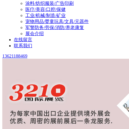
涂料/纺织服装/广告印刷
医疗/美容/口腔/保健
工业/机械/制造/矿业
宠物用品/婴童玩具/文具/元器件
军警防务/劳保/消防/养老康复
展会介绍
在线留言
联系我们
13621188469