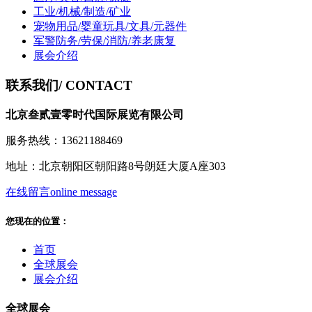
工业/机械/制造/矿业
宠物用品/婴童玩具/文具/元器件
军警防务/劳保/消防/养老康复
展会介绍
联系我们
/ CONTACT
北京叁贰壹零时代国际展览有限公司
服务热线：13621188469
地址：北京朝阳区朝阳路8号朗廷大厦A座303
在线留言
online message
您现在的位置：
首页
全球展会
展会介绍
全球展会