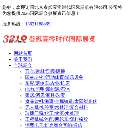
您好，欢迎访问北京叁贰壹零时代国际展览有限公司,公司将
为您提供2026国际展会参展资讯信息！
服务热线：
13621188469
网站首页
关于我们
全球展会
五金/建材/泵阀/暖通
园林/户外/运动体育/游乐设备
车配/两轮车/农业/机床
电力/照明/新能源/石油
家居/酒店/家具/珠宝
食品饮料/海事/金属铸造/太阳能光伏
无人机/实验室/水处理/复合材料
玻璃门窗/化工/物流/水处理
工程机械/汽配/两轮车/塑料橡胶
消费电子/灯光舞台音响/通信