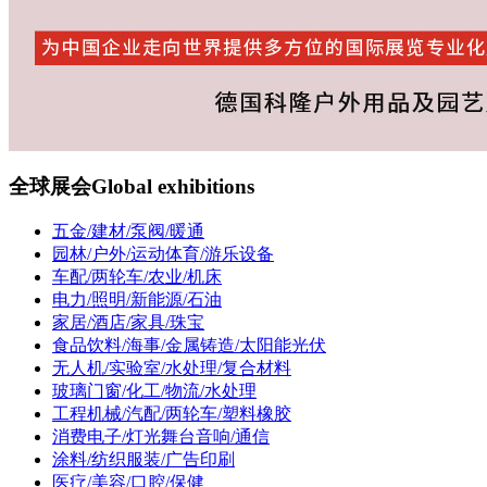
全球展会
Global exhibitions
五金/建材/泵阀/暖通
园林/户外/运动体育/游乐设备
车配/两轮车/农业/机床
电力/照明/新能源/石油
家居/酒店/家具/珠宝
食品饮料/海事/金属铸造/太阳能光伏
无人机/实验室/水处理/复合材料
玻璃门窗/化工/物流/水处理
工程机械/汽配/两轮车/塑料橡胶
消费电子/灯光舞台音响/通信
涂料/纺织服装/广告印刷
医疗/美容/口腔/保健