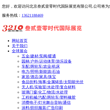
您好，欢迎访问北京叁贰壹零时代国际展览有限公司,公司将为您
服务热线：
13621188469
网站首页
关于我们
全球展会
五金/建材/泵阀/暖通
园林/户外/运动体育/游乐设备
车配/两轮车/农业/机床
电力/照明/新能源/石油
家居/酒店/家具/珠宝
食品饮料/海事/金属铸造/太阳能光伏
无人机/实验室/水处理/复合材料
玻璃门窗/化工/物流/水处理
工程机械/汽配/两轮车/塑料橡胶
消费电子/灯光舞台音响/通信
涂料/纺织服装/广告印刷