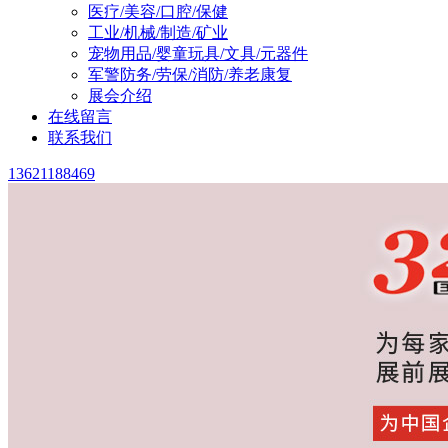
医疗/美容/口腔/保健
工业/机械/制造/矿业
宠物用品/婴童玩具/文具/元器件
军警防务/劳保/消防/养老康复
展会介绍
在线留言
联系我们
13621188469