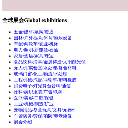
全球展会
Global exhibitions
五金/建材/泵阀/暖通
园林/户外/运动体育/游乐设备
车配/两轮车/农业/机床
电力/照明/新能源/石油
家居/酒店/家具/珠宝
食品饮料/海事/金属铸造/太阳能光伏
无人机/实验室/水处理/复合材料
玻璃门窗/化工/物流/水处理
工程机械/汽配/两轮车/塑料橡胶
消费电子/灯光舞台音响/通信
涂料/纺织服装/广告印刷
医疗/美容/口腔/保健
工业/机械/制造/矿业
宠物用品/婴童玩具/文具/元器件
军警防务/劳保/消防/养老康复
展会介绍