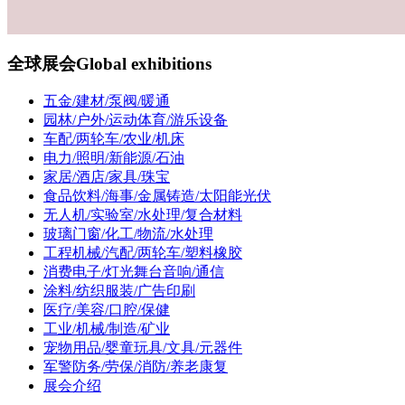
全球展会
Global exhibitions
五金/建材/泵阀/暖通
园林/户外/运动体育/游乐设备
车配/两轮车/农业/机床
电力/照明/新能源/石油
家居/酒店/家具/珠宝
食品饮料/海事/金属铸造/太阳能光伏
无人机/实验室/水处理/复合材料
玻璃门窗/化工/物流/水处理
工程机械/汽配/两轮车/塑料橡胶
消费电子/灯光舞台音响/通信
涂料/纺织服装/广告印刷
医疗/美容/口腔/保健
工业/机械/制造/矿业
宠物用品/婴童玩具/文具/元器件
军警防务/劳保/消防/养老康复
展会介绍