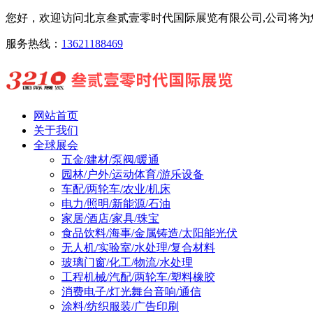
您好，欢迎访问北京叁贰壹零时代国际展览有限公司,公司将为您
服务热线：
13621188469
网站首页
关于我们
全球展会
五金/建材/泵阀/暖通
园林/户外/运动体育/游乐设备
车配/两轮车/农业/机床
电力/照明/新能源/石油
家居/酒店/家具/珠宝
食品饮料/海事/金属铸造/太阳能光伏
无人机/实验室/水处理/复合材料
玻璃门窗/化工/物流/水处理
工程机械/汽配/两轮车/塑料橡胶
消费电子/灯光舞台音响/通信
涂料/纺织服装/广告印刷