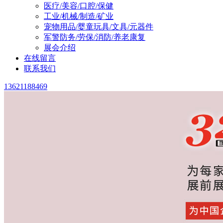
医疗/美容/口腔/保健
工业/机械/制造/矿业
宠物用品/婴童玩具/文具/元器件
军警防务/劳保/消防/养老康复
展会介绍
在线留言
联系我们
13621188469