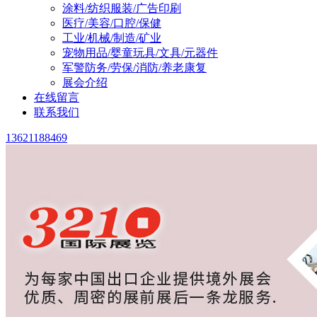
涂料/纺织服装/广告印刷
医疗/美容/口腔/保健
工业/机械/制造/矿业
宠物用品/婴童玩具/文具/元器件
军警防务/劳保/消防/养老康复
展会介绍
在线留言
联系我们
13621188469