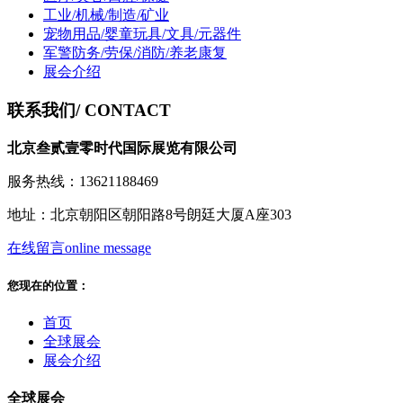
工业/机械/制造/矿业
宠物用品/婴童玩具/文具/元器件
军警防务/劳保/消防/养老康复
展会介绍
联系我们
/ CONTACT
北京叁贰壹零时代国际展览有限公司
服务热线：13621188469
地址：北京朝阳区朝阳路8号朗廷大厦A座303
在线留言
online message
您现在的位置：
首页
全球展会
展会介绍
全球展会