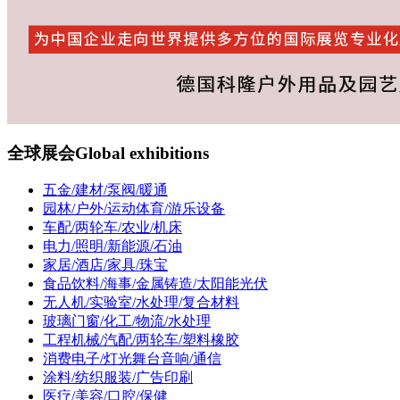
全球展会
Global exhibitions
五金/建材/泵阀/暖通
园林/户外/运动体育/游乐设备
车配/两轮车/农业/机床
电力/照明/新能源/石油
家居/酒店/家具/珠宝
食品饮料/海事/金属铸造/太阳能光伏
无人机/实验室/水处理/复合材料
玻璃门窗/化工/物流/水处理
工程机械/汽配/两轮车/塑料橡胶
消费电子/灯光舞台音响/通信
涂料/纺织服装/广告印刷
医疗/美容/口腔/保健