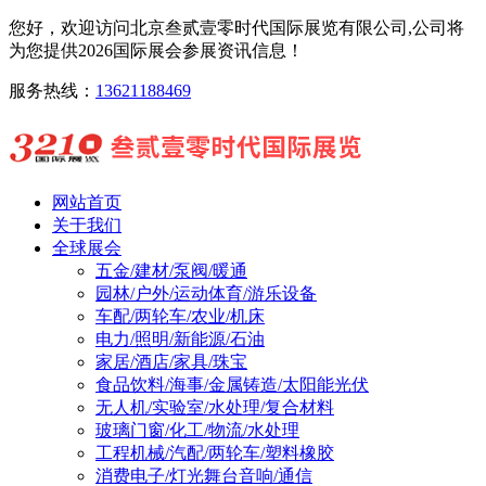
您好，欢迎访问北京叁贰壹零时代国际展览有限公司,公司将
为您提供2026国际展会参展资讯信息！
服务热线：
13621188469
网站首页
关于我们
全球展会
五金/建材/泵阀/暖通
园林/户外/运动体育/游乐设备
车配/两轮车/农业/机床
电力/照明/新能源/石油
家居/酒店/家具/珠宝
食品饮料/海事/金属铸造/太阳能光伏
无人机/实验室/水处理/复合材料
玻璃门窗/化工/物流/水处理
工程机械/汽配/两轮车/塑料橡胶
消费电子/灯光舞台音响/通信