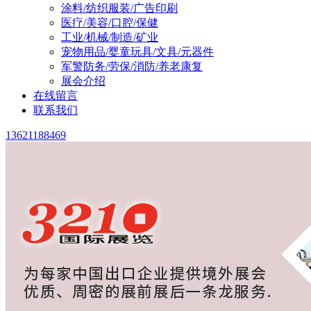
涂料/纺织服装/广告印刷
医疗/美容/口腔/保健
工业/机械/制造/矿业
宠物用品/婴童玩具/文具/元器件
军警防务/劳保/消防/养老康复
展会介绍
在线留言
联系我们
13621188469