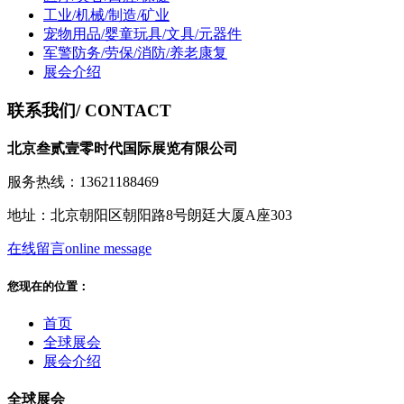
工业/机械/制造/矿业
宠物用品/婴童玩具/文具/元器件
军警防务/劳保/消防/养老康复
展会介绍
联系我们
/ CONTACT
北京叁贰壹零时代国际展览有限公司
服务热线：13621188469
地址：北京朝阳区朝阳路8号朗廷大厦A座303
在线留言
online message
您现在的位置：
首页
全球展会
展会介绍
全球展会