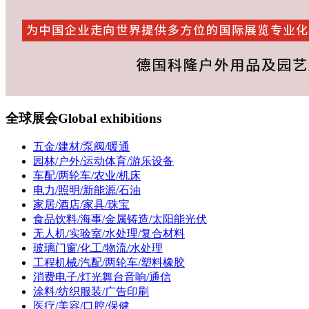
全球展会
Global exhibitions
五金/建材/泵阀/暖通
园林/户外/运动体育/游乐设备
车配/两轮车/农业/机床
电力/照明/新能源/石油
家居/酒店/家具/珠宝
食品饮料/海事/金属铸造/太阳能光伏
无人机/实验室/水处理/复合材料
玻璃门窗/化工/物流/水处理
工程机械/汽配/两轮车/塑料橡胶
消费电子/灯光舞台音响/通信
涂料/纺织服装/广告印刷
医疗/美容/口腔/保健