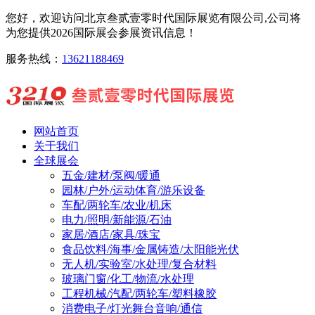
您好，欢迎访问北京叁贰壹零时代国际展览有限公司,公司将
为您提供2026国际展会参展资讯信息！
服务热线：
13621188469
网站首页
关于我们
全球展会
五金/建材/泵阀/暖通
园林/户外/运动体育/游乐设备
车配/两轮车/农业/机床
电力/照明/新能源/石油
家居/酒店/家具/珠宝
食品饮料/海事/金属铸造/太阳能光伏
无人机/实验室/水处理/复合材料
玻璃门窗/化工/物流/水处理
工程机械/汽配/两轮车/塑料橡胶
消费电子/灯光舞台音响/通信