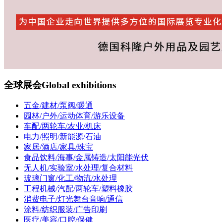
全球展会
Global exhibitions
五金/建材/泵阀/暖通
园林/户外/运动体育/游乐设备
车配/两轮车/农业/机床
电力/照明/新能源/石油
家居/酒店/家具/珠宝
食品饮料/海事/金属铸造/太阳能光伏
无人机/实验室/水处理/复合材料
玻璃门窗/化工/物流/水处理
工程机械/汽配/两轮车/塑料橡胶
消费电子/灯光舞台音响/通信
涂料/纺织服装/广告印刷
医疗/美容/口腔/保健