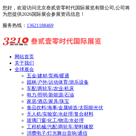
您好，欢迎访问北京叁贰壹零时代国际展览有限公司,公司将
为您提供2026国际展会参展资讯信息！
服务热线：
13621188469
网站首页
关于我们
全球展会
五金/建材/泵阀/暖通
园林/户外/运动体育/游乐设备
车配/两轮车/农业/机床
电力/照明/新能源/石油
家居/酒店/家具/珠宝
食品饮料/海事/金属铸造/太阳能光伏
无人机/实验室/水处理/复合材料
玻璃门窗/化工/物流/水处理
工程机械/汽配/两轮车/塑料橡胶
消费电子/灯光舞台音响/通信