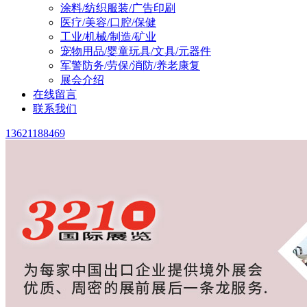
涂料/纺织服装/广告印刷
医疗/美容/口腔/保健
工业/机械/制造/矿业
宠物用品/婴童玩具/文具/元器件
军警防务/劳保/消防/养老康复
展会介绍
在线留言
联系我们
13621188469