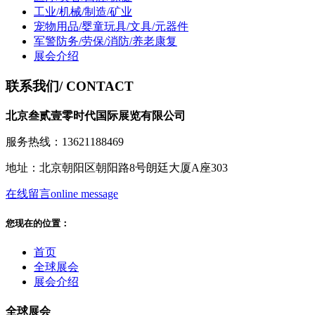
工业/机械/制造/矿业
宠物用品/婴童玩具/文具/元器件
军警防务/劳保/消防/养老康复
展会介绍
联系我们
/ CONTACT
北京叁贰壹零时代国际展览有限公司
服务热线：13621188469
地址：北京朝阳区朝阳路8号朗廷大厦A座303
在线留言
online message
您现在的位置：
首页
全球展会
展会介绍
全球展会