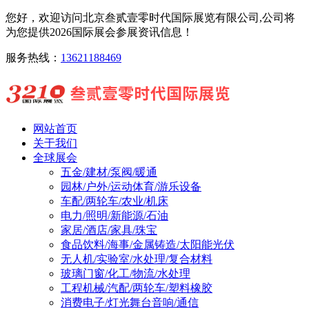
您好，欢迎访问北京叁贰壹零时代国际展览有限公司,公司将
为您提供2026国际展会参展资讯信息！
服务热线：
13621188469
网站首页
关于我们
全球展会
五金/建材/泵阀/暖通
园林/户外/运动体育/游乐设备
车配/两轮车/农业/机床
电力/照明/新能源/石油
家居/酒店/家具/珠宝
食品饮料/海事/金属铸造/太阳能光伏
无人机/实验室/水处理/复合材料
玻璃门窗/化工/物流/水处理
工程机械/汽配/两轮车/塑料橡胶
消费电子/灯光舞台音响/通信