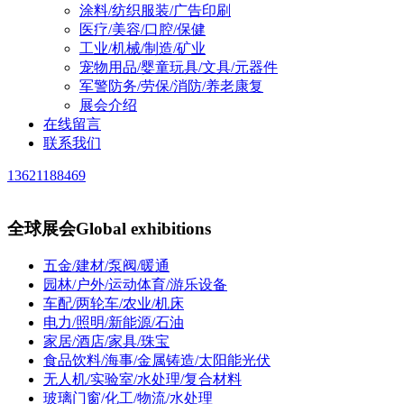
涂料/纺织服装/广告印刷
医疗/美容/口腔/保健
工业/机械/制造/矿业
宠物用品/婴童玩具/文具/元器件
军警防务/劳保/消防/养老康复
展会介绍
在线留言
联系我们
13621188469
全球展会
Global exhibitions
五金/建材/泵阀/暖通
园林/户外/运动体育/游乐设备
车配/两轮车/农业/机床
电力/照明/新能源/石油
家居/酒店/家具/珠宝
食品饮料/海事/金属铸造/太阳能光伏
无人机/实验室/水处理/复合材料
玻璃门窗/化工/物流/水处理