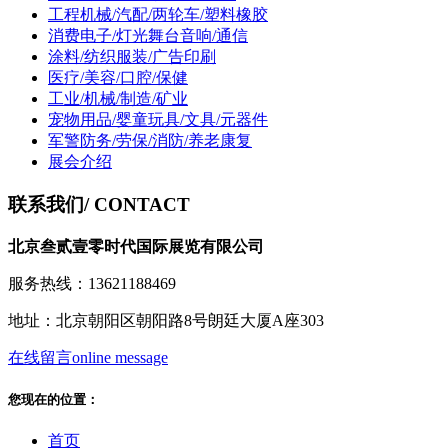
工程机械/汽配/两轮车/塑料橡胶
消费电子/灯光舞台音响/通信
涂料/纺织服装/广告印刷
医疗/美容/口腔/保健
工业/机械/制造/矿业
宠物用品/婴童玩具/文具/元器件
军警防务/劳保/消防/养老康复
展会介绍
联系我们
/ CONTACT
北京叁贰壹零时代国际展览有限公司
服务热线：13621188469
地址：北京朝阳区朝阳路8号朗廷大厦A座303
在线留言
online message
您现在的位置：
首页