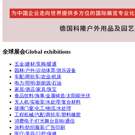
全球展会
Global exhibitions
五金/建材/泵阀/暖通
园林/户外/运动体育/游乐设备
车配/两轮车/农业/机床
电力/照明/新能源/石油
家居/酒店/家具/珠宝
食品饮料/海事/金属铸造/太阳能光伏
无人机/实验室/水处理/复合材料
玻璃门窗/化工/物流/水处理
工程机械/汽配/两轮车/塑料橡胶
消费电子/灯光舞台音响/通信
涂料/纺织服装/广告印刷
医疗/美容/口腔/保健