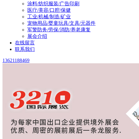
涂料/纺织服装/广告印刷
医疗/美容/口腔/保健
工业/机械/制造/矿业
宠物用品/婴童玩具/文具/元器件
军警防务/劳保/消防/养老康复
展会介绍
在线留言
联系我们
13621188469