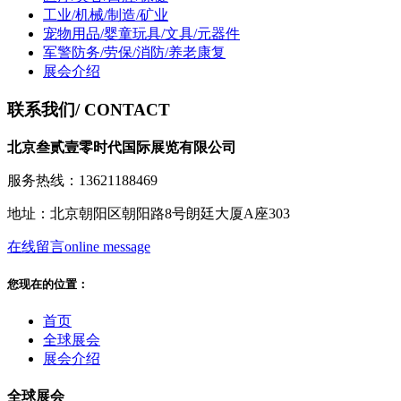
工业/机械/制造/矿业
宠物用品/婴童玩具/文具/元器件
军警防务/劳保/消防/养老康复
展会介绍
联系我们
/ CONTACT
北京叁贰壹零时代国际展览有限公司
服务热线：13621188469
地址：北京朝阳区朝阳路8号朗廷大厦A座303
在线留言
online message
您现在的位置：
首页
全球展会
展会介绍
全球展会