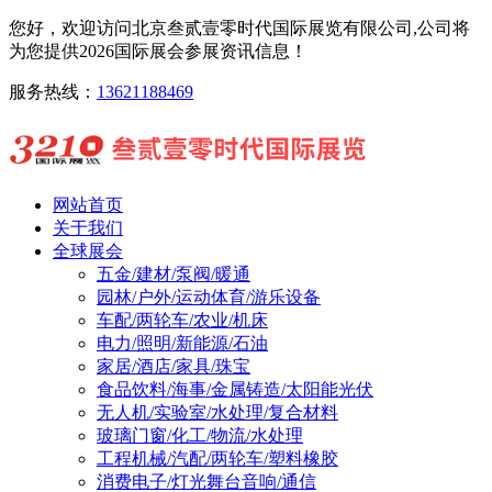
您好，欢迎访问北京叁贰壹零时代国际展览有限公司,公司将
为您提供2026国际展会参展资讯信息！
服务热线：
13621188469
网站首页
关于我们
全球展会
五金/建材/泵阀/暖通
园林/户外/运动体育/游乐设备
车配/两轮车/农业/机床
电力/照明/新能源/石油
家居/酒店/家具/珠宝
食品饮料/海事/金属铸造/太阳能光伏
无人机/实验室/水处理/复合材料
玻璃门窗/化工/物流/水处理
工程机械/汽配/两轮车/塑料橡胶
消费电子/灯光舞台音响/通信