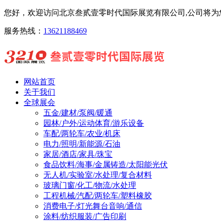
您好，欢迎访问北京叁贰壹零时代国际展览有限公司,公司将为您
服务热线：
13621188469
网站首页
关于我们
全球展会
五金/建材/泵阀/暖通
园林/户外/运动体育/游乐设备
车配/两轮车/农业/机床
电力/照明/新能源/石油
家居/酒店/家具/珠宝
食品饮料/海事/金属铸造/太阳能光伏
无人机/实验室/水处理/复合材料
玻璃门窗/化工/物流/水处理
工程机械/汽配/两轮车/塑料橡胶
消费电子/灯光舞台音响/通信
涂料/纺织服装/广告印刷