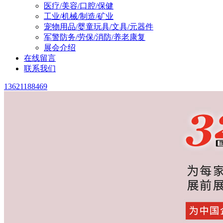
医疗/美容/口腔/保健
工业/机械/制造/矿业
宠物用品/婴童玩具/文具/元器件
军警防务/劳保/消防/养老康复
展会介绍
在线留言
联系我们
13621188469