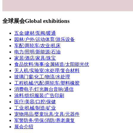
全球展会
Global exhibitions
五金/建材/泵阀/暖通
园林/户外/运动体育/游乐设备
车配/两轮车/农业/机床
电力/照明/新能源/石油
家居/酒店/家具/珠宝
食品饮料/海事/金属铸造/太阳能光伏
无人机/实验室/水处理/复合材料
玻璃门窗/化工/物流/水处理
工程机械/汽配/两轮车/塑料橡胶
消费电子/灯光舞台音响/通信
涂料/纺织服装/广告印刷
医疗/美容/口腔/保健
工业/机械/制造/矿业
宠物用品/婴童玩具/文具/元器件
军警防务/劳保/消防/养老康复
展会介绍