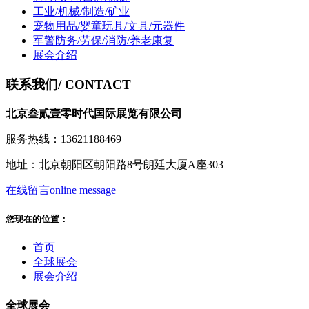
工业/机械/制造/矿业
宠物用品/婴童玩具/文具/元器件
军警防务/劳保/消防/养老康复
展会介绍
联系我们
/ CONTACT
北京叁贰壹零时代国际展览有限公司
服务热线：13621188469
地址：北京朝阳区朝阳路8号朗廷大厦A座303
在线留言
online message
您现在的位置：
首页
全球展会
展会介绍
全球展会