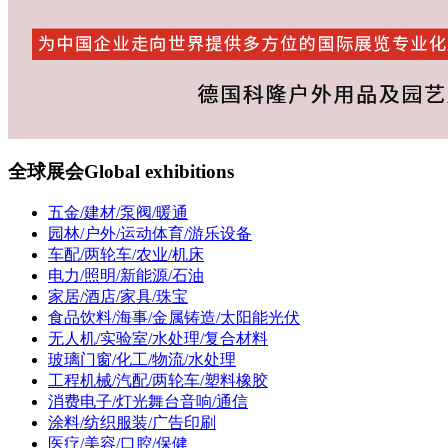
全球展会
Global exhibitions
五金/建材/泵阀/暖通
园林/户外/运动体育/游乐设备
车配/两轮车/农业/机床
电力/照明/新能源/石油
家居/酒店/家具/珠宝
食品饮料/海事/金属铸造/太阳能光伏
无人机/实验室/水处理/复合材料
玻璃门窗/化工/物流/水处理
工程机械/汽配/两轮车/塑料橡胶
消费电子/灯光舞台音响/通信
涂料/纺织服装/广告印刷
医疗/美容/口腔/保健