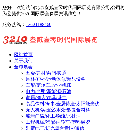
您好，欢迎访问北京叁贰壹零时代国际展览有限公司,公司将
为您提供2026国际展会参展资讯信息！
服务热线：
13621188469
网站首页
关于我们
全球展会
五金/建材/泵阀/暖通
园林/户外/运动体育/游乐设备
车配/两轮车/农业/机床
电力/照明/新能源/石油
家居/酒店/家具/珠宝
食品饮料/海事/金属铸造/太阳能光伏
无人机/实验室/水处理/复合材料
玻璃门窗/化工/物流/水处理
工程机械/汽配/两轮车/塑料橡胶
消费电子/灯光舞台音响/通信