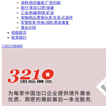
涂料/纺织服装/广告印刷
医疗/美容/口腔/保健
工业/机械/制造/矿业
宠物用品/婴童玩具/文具/元器件
军警防务/劳保/消防/养老康复
展会介绍
在线留言
联系我们
13621188469