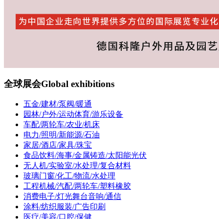
全球展会
Global exhibitions
五金/建材/泵阀/暖通
园林/户外/运动体育/游乐设备
车配/两轮车/农业/机床
电力/照明/新能源/石油
家居/酒店/家具/珠宝
食品饮料/海事/金属铸造/太阳能光伏
无人机/实验室/水处理/复合材料
玻璃门窗/化工/物流/水处理
工程机械/汽配/两轮车/塑料橡胶
消费电子/灯光舞台音响/通信
涂料/纺织服装/广告印刷
医疗/美容/口腔/保健