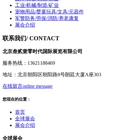
工业/机械/制造/矿业
宠物用品/婴童玩具/文具/元器件
军警防务/劳保/消防/养老康复
展会介绍
联系我们
/ CONTACT
北京叁贰壹零时代国际展览有限公司
服务热线：13621188469
地址：北京朝阳区朝阳路8号朗廷大厦A座303
在线留言
online message
您现在的位置：
首页
全球展会
展会介绍
全球展会