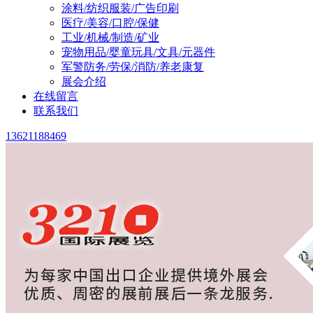
涂料/纺织服装/广告印刷
医疗/美容/口腔/保健
工业/机械/制造/矿业
宠物用品/婴童玩具/文具/元器件
军警防务/劳保/消防/养老康复
展会介绍
在线留言
联系我们
13621188469