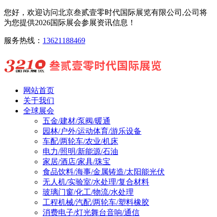
您好，欢迎访问北京叁贰壹零时代国际展览有限公司,公司将
为您提供2026国际展会参展资讯信息！
服务热线：
13621188469
网站首页
关于我们
全球展会
五金/建材/泵阀/暖通
园林/户外/运动体育/游乐设备
车配/两轮车/农业/机床
电力/照明/新能源/石油
家居/酒店/家具/珠宝
食品饮料/海事/金属铸造/太阳能光伏
无人机/实验室/水处理/复合材料
玻璃门窗/化工/物流/水处理
工程机械/汽配/两轮车/塑料橡胶
消费电子/灯光舞台音响/通信