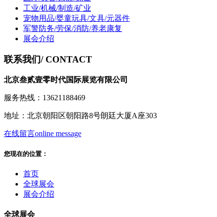
工业/机械/制造/矿业
宠物用品/婴童玩具/文具/元器件
军警防务/劳保/消防/养老康复
展会介绍
联系我们
/ CONTACT
北京叁贰壹零时代国际展览有限公司
服务热线：13621188469
地址：北京朝阳区朝阳路8号朗廷大厦A座303
在线留言
online message
您现在的位置：
首页
全球展会
展会介绍
全球展会