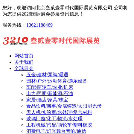
您好，欢迎访问北京叁贰壹零时代国际展览有限公司,公司将
为您提供2026国际展会参展资讯信息！
服务热线：
13621188469
网站首页
关于我们
全球展会
五金/建材/泵阀/暖通
园林/户外/运动体育/游乐设备
车配/两轮车/农业/机床
电力/照明/新能源/石油
家居/酒店/家具/珠宝
食品饮料/海事/金属铸造/太阳能光伏
无人机/实验室/水处理/复合材料
玻璃门窗/化工/物流/水处理
工程机械/汽配/两轮车/塑料橡胶
消费电子/灯光舞台音响/通信