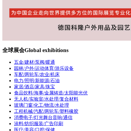
全球展会
Global exhibitions
五金/建材/泵阀/暖通
园林/户外/运动体育/游乐设备
车配/两轮车/农业/机床
电力/照明/新能源/石油
家居/酒店/家具/珠宝
食品饮料/海事/金属铸造/太阳能光伏
无人机/实验室/水处理/复合材料
玻璃门窗/化工/物流/水处理
工程机械/汽配/两轮车/塑料橡胶
消费电子/灯光舞台音响/通信
涂料/纺织服装/广告印刷
医疗/美容/口腔/保健