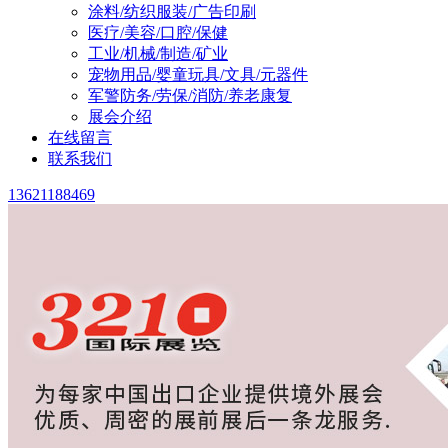
涂料/纺织服装/广告印刷
医疗/美容/口腔/保健
工业/机械/制造/矿业
宠物用品/婴童玩具/文具/元器件
军警防务/劳保/消防/养老康复
展会介绍
在线留言
联系我们
13621188469