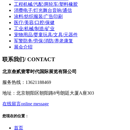
工程机械/汽配/两轮车/塑料橡胶
消费电子/灯光舞台音响/通信
涂料/纺织服装/广告印刷
医疗/美容/口腔/保健
工业/机械/制造/矿业
宠物用品/婴童玩具/文具/元器件
军警防务/劳保/消防/养老康复
展会介绍
联系我们
/ CONTACT
北京叁贰壹零时代国际展览有限公司
服务热线：13621188469
地址：北京朝阳区朝阳路8号朗廷大厦A座303
在线留言
online message
您现在的位置：
首页