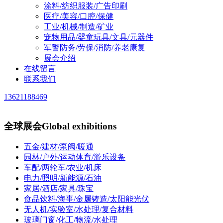
涂料/纺织服装/广告印刷
医疗/美容/口腔/保健
工业/机械/制造/矿业
宠物用品/婴童玩具/文具/元器件
军警防务/劳保/消防/养老康复
展会介绍
在线留言
联系我们
13621188469
全球展会
Global exhibitions
五金/建材/泵阀/暖通
园林/户外/运动体育/游乐设备
车配/两轮车/农业/机床
电力/照明/新能源/石油
家居/酒店/家具/珠宝
食品饮料/海事/金属铸造/太阳能光伏
无人机/实验室/水处理/复合材料
玻璃门窗/化工/物流/水处理