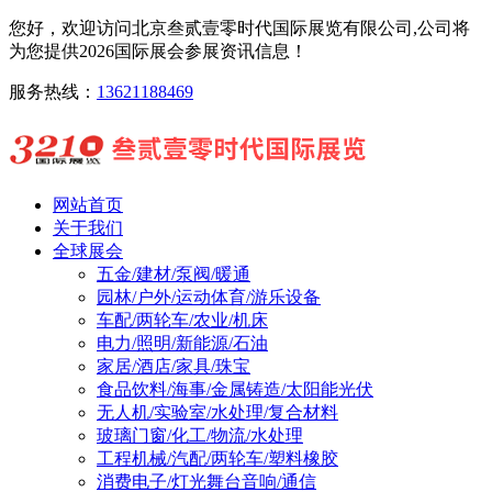
您好，欢迎访问北京叁贰壹零时代国际展览有限公司,公司将
为您提供2026国际展会参展资讯信息！
服务热线：
13621188469
网站首页
关于我们
全球展会
五金/建材/泵阀/暖通
园林/户外/运动体育/游乐设备
车配/两轮车/农业/机床
电力/照明/新能源/石油
家居/酒店/家具/珠宝
食品饮料/海事/金属铸造/太阳能光伏
无人机/实验室/水处理/复合材料
玻璃门窗/化工/物流/水处理
工程机械/汽配/两轮车/塑料橡胶
消费电子/灯光舞台音响/通信