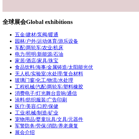
全球展会
Global exhibitions
五金/建材/泵阀/暖通
园林/户外/运动体育/游乐设备
车配/两轮车/农业/机床
电力/照明/新能源/石油
家居/酒店/家具/珠宝
食品饮料/海事/金属铸造/太阳能光伏
无人机/实验室/水处理/复合材料
玻璃门窗/化工/物流/水处理
工程机械/汽配/两轮车/塑料橡胶
消费电子/灯光舞台音响/通信
涂料/纺织服装/广告印刷
医疗/美容/口腔/保健
工业/机械/制造/矿业
宠物用品/婴童玩具/文具/元器件
军警防务/劳保/消防/养老康复
展会介绍