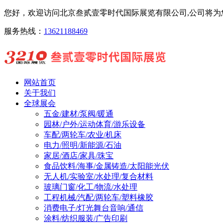
您好，欢迎访问北京叁贰壹零时代国际展览有限公司,公司将为您
服务热线：
13621188469
网站首页
关于我们
全球展会
五金/建材/泵阀/暖通
园林/户外/运动体育/游乐设备
车配/两轮车/农业/机床
电力/照明/新能源/石油
家居/酒店/家具/珠宝
食品饮料/海事/金属铸造/太阳能光伏
无人机/实验室/水处理/复合材料
玻璃门窗/化工/物流/水处理
工程机械/汽配/两轮车/塑料橡胶
消费电子/灯光舞台音响/通信
涂料/纺织服装/广告印刷