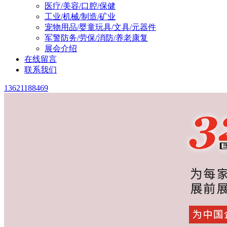
医疗/美容/口腔/保健
工业/机械/制造/矿业
宠物用品/婴童玩具/文具/元器件
军警防务/劳保/消防/养老康复
展会介绍
在线留言
联系我们
13621188469