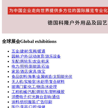
全球展会
Global exhibitions
五金/建材/泵阀/暖通
园林/户外/运动体育/游乐设备
车配/两轮车/农业/机床
电力/照明/新能源/石油
家居/酒店/家具/珠宝
食品饮料/海事/金属铸造/太阳能光伏
无人机/实验室/水处理/复合材料
玻璃门窗/化工/物流/水处理
工程机械/汽配/两轮车/塑料橡胶
消费电子/灯光舞台音响/通信
涂料/纺织服装/广告印刷
医疗/美容/口腔/保健