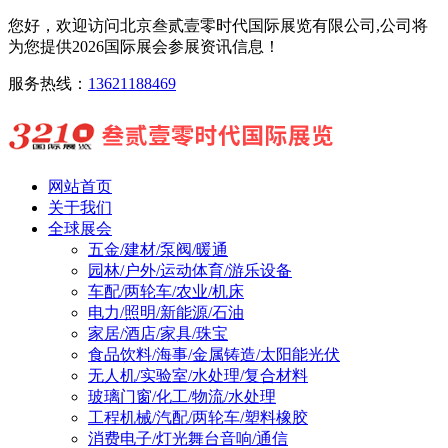
您好，欢迎访问北京叁贰壹零时代国际展览有限公司,公司将
为您提供2026国际展会参展资讯信息！
服务热线：
13621188469
网站首页
关于我们
全球展会
五金/建材/泵阀/暖通
园林/户外/运动体育/游乐设备
车配/两轮车/农业/机床
电力/照明/新能源/石油
家居/酒店/家具/珠宝
食品饮料/海事/金属铸造/太阳能光伏
无人机/实验室/水处理/复合材料
玻璃门窗/化工/物流/水处理
工程机械/汽配/两轮车/塑料橡胶
消费电子/灯光舞台音响/通信