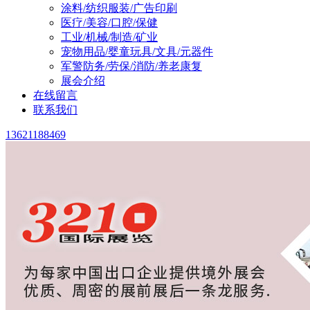
涂料/纺织服装/广告印刷
医疗/美容/口腔/保健
工业/机械/制造/矿业
宠物用品/婴童玩具/文具/元器件
军警防务/劳保/消防/养老康复
展会介绍
在线留言
联系我们
13621188469