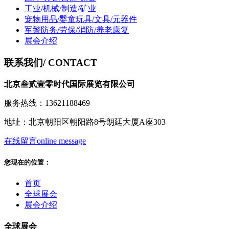
工业/机械/制造/矿业
宠物用品/婴童玩具/文具/元器件
军警防务/劳保/消防/养老康复
展会介绍
联系我们
/ CONTACT
北京叁贰壹零时代国际展览有限公司
服务热线：13621188469
地址：北京朝阳区朝阳路8号朗廷大厦A座303
在线留言
online message
您现在的位置：
首页
全球展会
展会介绍
全球展会