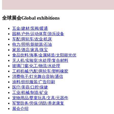
全球展会
Global exhibitions
五金/建材/泵阀/暖通
园林/户外/运动体育/游乐设备
车配/两轮车/农业/机床
电力/照明/新能源/石油
家居/酒店/家具/珠宝
食品饮料/海事/金属铸造/太阳能光伏
无人机/实验室/水处理/复合材料
玻璃门窗/化工/物流/水处理
工程机械/汽配/两轮车/塑料橡胶
消费电子/灯光舞台音响/通信
涂料/纺织服装/广告印刷
医疗/美容/口腔/保健
工业/机械/制造/矿业
宠物用品/婴童玩具/文具/元器件
军警防务/劳保/消防/养老康复
展会介绍