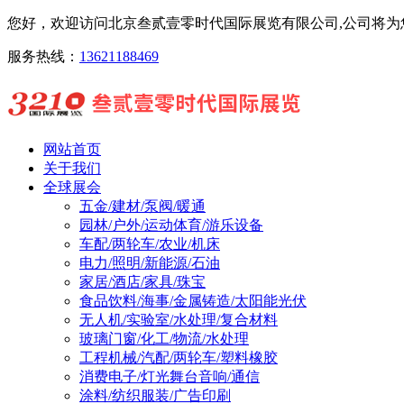
您好，欢迎访问北京叁贰壹零时代国际展览有限公司,公司将为您
服务热线：
13621188469
网站首页
关于我们
全球展会
五金/建材/泵阀/暖通
园林/户外/运动体育/游乐设备
车配/两轮车/农业/机床
电力/照明/新能源/石油
家居/酒店/家具/珠宝
食品饮料/海事/金属铸造/太阳能光伏
无人机/实验室/水处理/复合材料
玻璃门窗/化工/物流/水处理
工程机械/汽配/两轮车/塑料橡胶
消费电子/灯光舞台音响/通信
涂料/纺织服装/广告印刷