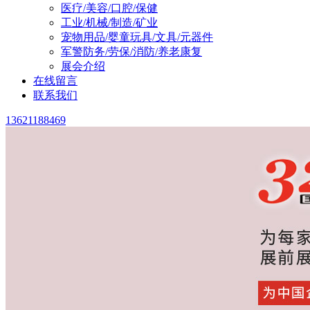
医疗/美容/口腔/保健
工业/机械/制造/矿业
宠物用品/婴童玩具/文具/元器件
军警防务/劳保/消防/养老康复
展会介绍
在线留言
联系我们
13621188469