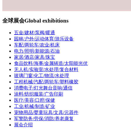
全球展会
Global exhibitions
五金/建材/泵阀/暖通
园林/户外/运动体育/游乐设备
车配/两轮车/农业/机床
电力/照明/新能源/石油
家居/酒店/家具/珠宝
食品饮料/海事/金属铸造/太阳能光伏
无人机/实验室/水处理/复合材料
玻璃门窗/化工/物流/水处理
工程机械/汽配/两轮车/塑料橡胶
消费电子/灯光舞台音响/通信
涂料/纺织服装/广告印刷
医疗/美容/口腔/保健
工业/机械/制造/矿业
宠物用品/婴童玩具/文具/元器件
军警防务/劳保/消防/养老康复
展会介绍