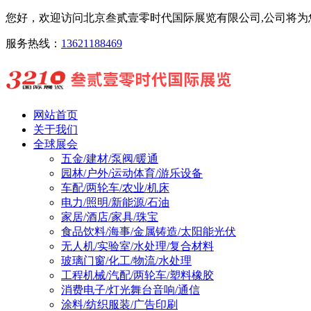
您好，欢迎访问北京叁贰壹零时代国际展览有限公司,公司将为您
服务热线：
13621188469
网站首页
关于我们
全球展会
五金/建材/泵阀/暖通
园林/户外/运动体育/游乐设备
车配/两轮车/农业/机床
电力/照明/新能源/石油
家居/酒店/家具/珠宝
食品饮料/海事/金属铸造/太阳能光伏
无人机/实验室/水处理/复合材料
玻璃门窗/化工/物流/水处理
工程机械/汽配/两轮车/塑料橡胶
消费电子/灯光舞台音响/通信
涂料/纺织服装/广告印刷