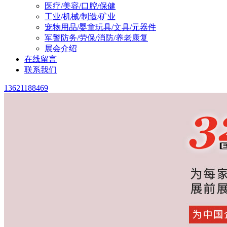
医疗/美容/口腔/保健
工业/机械/制造/矿业
宠物用品/婴童玩具/文具/元器件
军警防务/劳保/消防/养老康复
展会介绍
在线留言
联系我们
13621188469