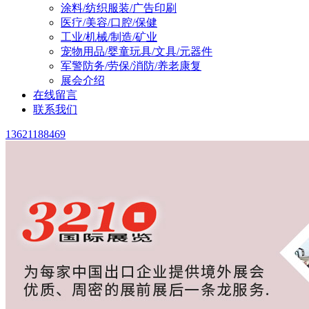
涂料/纺织服装/广告印刷
医疗/美容/口腔/保健
工业/机械/制造/矿业
宠物用品/婴童玩具/文具/元器件
军警防务/劳保/消防/养老康复
展会介绍
在线留言
联系我们
13621188469