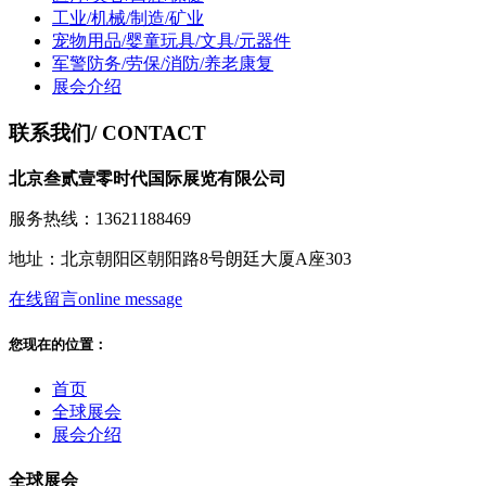
工业/机械/制造/矿业
宠物用品/婴童玩具/文具/元器件
军警防务/劳保/消防/养老康复
展会介绍
联系我们
/ CONTACT
北京叁贰壹零时代国际展览有限公司
服务热线：13621188469
地址：北京朝阳区朝阳路8号朗廷大厦A座303
在线留言
online message
您现在的位置：
首页
全球展会
展会介绍
全球展会