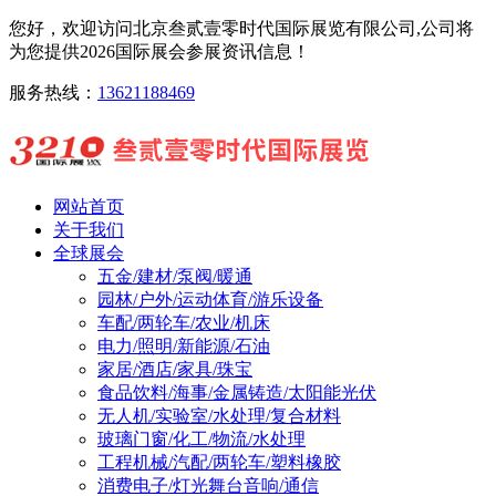
您好，欢迎访问北京叁贰壹零时代国际展览有限公司,公司将
为您提供2026国际展会参展资讯信息！
服务热线：
13621188469
网站首页
关于我们
全球展会
五金/建材/泵阀/暖通
园林/户外/运动体育/游乐设备
车配/两轮车/农业/机床
电力/照明/新能源/石油
家居/酒店/家具/珠宝
食品饮料/海事/金属铸造/太阳能光伏
无人机/实验室/水处理/复合材料
玻璃门窗/化工/物流/水处理
工程机械/汽配/两轮车/塑料橡胶
消费电子/灯光舞台音响/通信