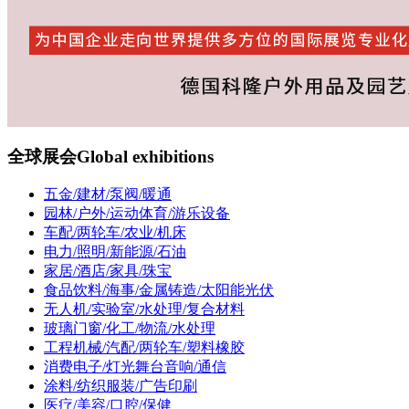
全球展会
Global exhibitions
五金/建材/泵阀/暖通
园林/户外/运动体育/游乐设备
车配/两轮车/农业/机床
电力/照明/新能源/石油
家居/酒店/家具/珠宝
食品饮料/海事/金属铸造/太阳能光伏
无人机/实验室/水处理/复合材料
玻璃门窗/化工/物流/水处理
工程机械/汽配/两轮车/塑料橡胶
消费电子/灯光舞台音响/通信
涂料/纺织服装/广告印刷
医疗/美容/口腔/保健