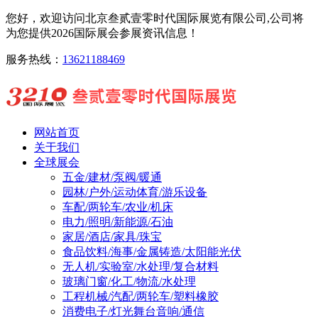
您好，欢迎访问北京叁贰壹零时代国际展览有限公司,公司将
为您提供2026国际展会参展资讯信息！
服务热线：
13621188469
网站首页
关于我们
全球展会
五金/建材/泵阀/暖通
园林/户外/运动体育/游乐设备
车配/两轮车/农业/机床
电力/照明/新能源/石油
家居/酒店/家具/珠宝
食品饮料/海事/金属铸造/太阳能光伏
无人机/实验室/水处理/复合材料
玻璃门窗/化工/物流/水处理
工程机械/汽配/两轮车/塑料橡胶
消费电子/灯光舞台音响/通信