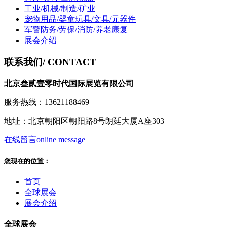
工业/机械/制造/矿业
宠物用品/婴童玩具/文具/元器件
军警防务/劳保/消防/养老康复
展会介绍
联系我们
/ CONTACT
北京叁贰壹零时代国际展览有限公司
服务热线：13621188469
地址：北京朝阳区朝阳路8号朗廷大厦A座303
在线留言
online message
您现在的位置：
首页
全球展会
展会介绍
全球展会