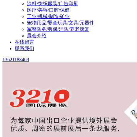
涂料/纺织服装/广告印刷
医疗/美容/口腔/保健
工业/机械/制造/矿业
宠物用品/婴童玩具/文具/元器件
军警防务/劳保/消防/养老康复
展会介绍
在线留言
联系我们
13621188469