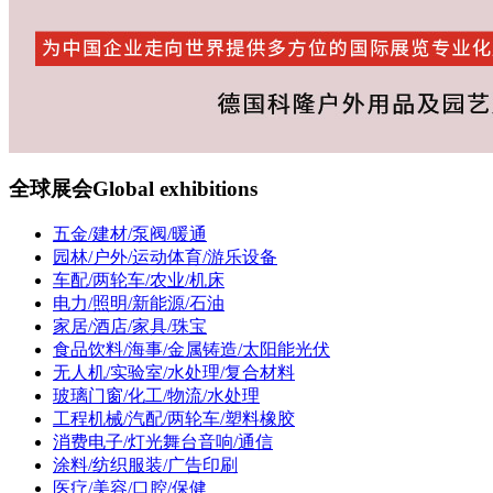
全球展会
Global exhibitions
五金/建材/泵阀/暖通
园林/户外/运动体育/游乐设备
车配/两轮车/农业/机床
电力/照明/新能源/石油
家居/酒店/家具/珠宝
食品饮料/海事/金属铸造/太阳能光伏
无人机/实验室/水处理/复合材料
玻璃门窗/化工/物流/水处理
工程机械/汽配/两轮车/塑料橡胶
消费电子/灯光舞台音响/通信
涂料/纺织服装/广告印刷
医疗/美容/口腔/保健