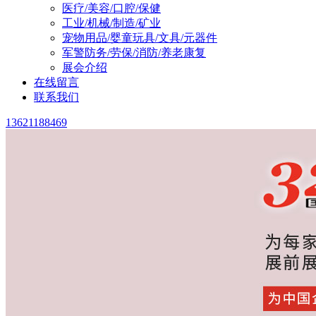
医疗/美容/口腔/保健
工业/机械/制造/矿业
宠物用品/婴童玩具/文具/元器件
军警防务/劳保/消防/养老康复
展会介绍
在线留言
联系我们
13621188469