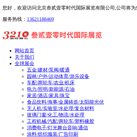
您好，欢迎访问北京叁贰壹零时代国际展览有限公司,公司将为您
服务热线：
13621188469
网站首页
关于我们
全球展会
五金/建材/泵阀/暖通
园林/户外/运动体育/游乐设备
车配/两轮车/农业/机床
电力/照明/新能源/石油
家居/酒店/家具/珠宝
食品饮料/海事/金属铸造/太阳能光伏
无人机/实验室/水处理/复合材料
玻璃门窗/化工/物流/水处理
工程机械/汽配/两轮车/塑料橡胶
消费电子/灯光舞台音响/通信
涂料/纺织服装/广告印刷