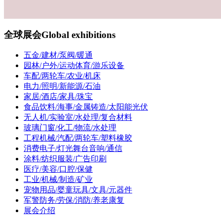
全球展会
Global exhibitions
五金/建材/泵阀/暖通
园林/户外/运动体育/游乐设备
车配/两轮车/农业/机床
电力/照明/新能源/石油
家居/酒店/家具/珠宝
食品饮料/海事/金属铸造/太阳能光伏
无人机/实验室/水处理/复合材料
玻璃门窗/化工/物流/水处理
工程机械/汽配/两轮车/塑料橡胶
消费电子/灯光舞台音响/通信
涂料/纺织服装/广告印刷
医疗/美容/口腔/保健
工业/机械/制造/矿业
宠物用品/婴童玩具/文具/元器件
军警防务/劳保/消防/养老康复
展会介绍