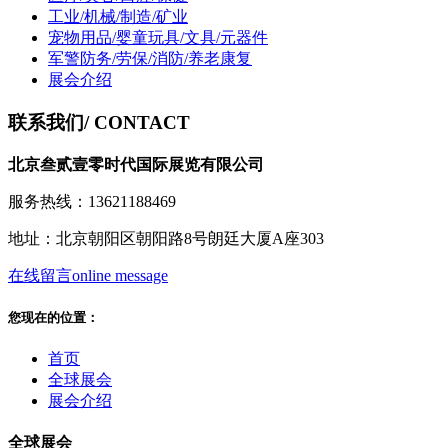
工业/机械/制造/矿业
宠物用品/婴童玩具/文具/元器件
军警防务/劳保/消防/养老康复
展会介绍
联系我们
/ CONTACT
北京叁贰壹零时代国际展览有限公司
服务热线：13621188469
地址：北京朝阳区朝阳路8号朗廷大厦A座303
在线留言
online message
您现在的位置：
首页
全球展会
展会介绍
全球展会