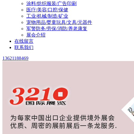
涂料/纺织服装/广告印刷
医疗/美容/口腔/保健
工业/机械/制造/矿业
宠物用品/婴童玩具/文具/元器件
军警防务/劳保/消防/养老康复
展会介绍
在线留言
联系我们
13621188469