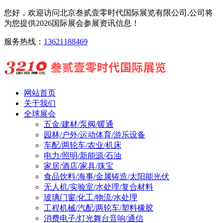
您好，欢迎访问北京叁贰壹零时代国际展览有限公司,公司将
为您提供2026国际展会参展资讯信息！
服务热线：
13621188469
网站首页
关于我们
全球展会
五金/建材/泵阀/暖通
园林/户外/运动体育/游乐设备
车配/两轮车/农业/机床
电力/照明/新能源/石油
家居/酒店/家具/珠宝
食品饮料/海事/金属铸造/太阳能光伏
无人机/实验室/水处理/复合材料
玻璃门窗/化工/物流/水处理
工程机械/汽配/两轮车/塑料橡胶
消费电子/灯光舞台音响/通信