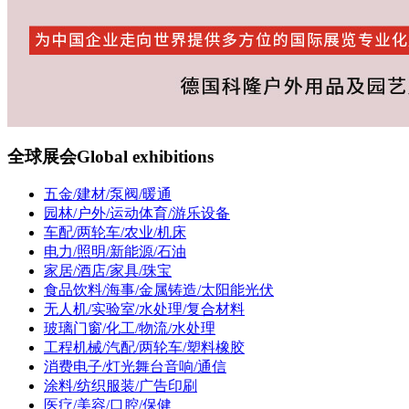
全球展会
Global exhibitions
五金/建材/泵阀/暖通
园林/户外/运动体育/游乐设备
车配/两轮车/农业/机床
电力/照明/新能源/石油
家居/酒店/家具/珠宝
食品饮料/海事/金属铸造/太阳能光伏
无人机/实验室/水处理/复合材料
玻璃门窗/化工/物流/水处理
工程机械/汽配/两轮车/塑料橡胶
消费电子/灯光舞台音响/通信
涂料/纺织服装/广告印刷
医疗/美容/口腔/保健