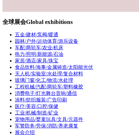
全球展会
Global exhibitions
五金/建材/泵阀/暖通
园林/户外/运动体育/游乐设备
车配/两轮车/农业/机床
电力/照明/新能源/石油
家居/酒店/家具/珠宝
食品饮料/海事/金属铸造/太阳能光伏
无人机/实验室/水处理/复合材料
玻璃门窗/化工/物流/水处理
工程机械/汽配/两轮车/塑料橡胶
消费电子/灯光舞台音响/通信
涂料/纺织服装/广告印刷
医疗/美容/口腔/保健
工业/机械/制造/矿业
宠物用品/婴童玩具/文具/元器件
军警防务/劳保/消防/养老康复
展会介绍