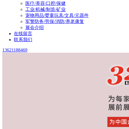
医疗/美容/口腔/保健
工业/机械/制造/矿业
宠物用品/婴童玩具/文具/元器件
军警防务/劳保/消防/养老康复
展会介绍
在线留言
联系我们
13621188469