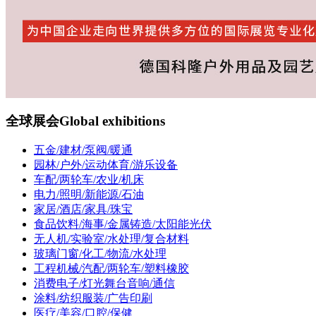
全球展会
Global exhibitions
五金/建材/泵阀/暖通
园林/户外/运动体育/游乐设备
车配/两轮车/农业/机床
电力/照明/新能源/石油
家居/酒店/家具/珠宝
食品饮料/海事/金属铸造/太阳能光伏
无人机/实验室/水处理/复合材料
玻璃门窗/化工/物流/水处理
工程机械/汽配/两轮车/塑料橡胶
消费电子/灯光舞台音响/通信
涂料/纺织服装/广告印刷
医疗/美容/口腔/保健