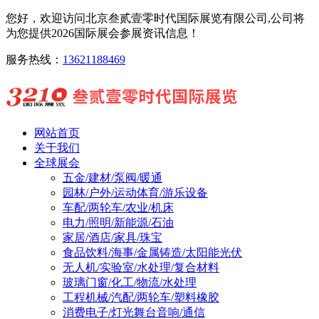
您好，欢迎访问北京叁贰壹零时代国际展览有限公司,公司将
为您提供2026国际展会参展资讯信息！
服务热线：
13621188469
网站首页
关于我们
全球展会
五金/建材/泵阀/暖通
园林/户外/运动体育/游乐设备
车配/两轮车/农业/机床
电力/照明/新能源/石油
家居/酒店/家具/珠宝
食品饮料/海事/金属铸造/太阳能光伏
无人机/实验室/水处理/复合材料
玻璃门窗/化工/物流/水处理
工程机械/汽配/两轮车/塑料橡胶
消费电子/灯光舞台音响/通信