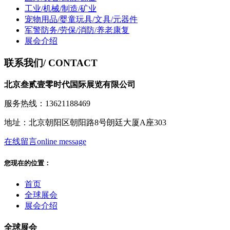
工业/机械/制造/矿业
宠物用品/婴童玩具/文具/元器件
军警防务/劳保/消防/养老康复
展会介绍
联系我们
/ CONTACT
北京叁贰壹零时代国际展览有限公司
服务热线：13621188469
地址：北京朝阳区朝阳路8号朗廷大厦A座303
在线留言
online message
您现在的位置：
首页
全球展会
展会介绍
全球展会