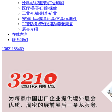
涂料/纺织服装/广告印刷
医疗/美容/口腔/保健
工业/机械/制造/矿业
宠物用品/婴童玩具/文具/元器件
军警防务/劳保/消防/养老康复
展会介绍
在线留言
联系我们
13621188469