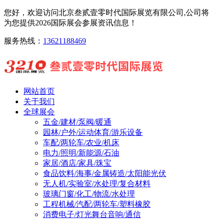
您好，欢迎访问北京叁贰壹零时代国际展览有限公司,公司将
为您提供2026国际展会参展资讯信息！
服务热线：
13621188469
网站首页
关于我们
全球展会
五金/建材/泵阀/暖通
园林/户外/运动体育/游乐设备
车配/两轮车/农业/机床
电力/照明/新能源/石油
家居/酒店/家具/珠宝
食品饮料/海事/金属铸造/太阳能光伏
无人机/实验室/水处理/复合材料
玻璃门窗/化工/物流/水处理
工程机械/汽配/两轮车/塑料橡胶
消费电子/灯光舞台音响/通信