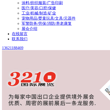
涂料/纺织服装/广告印刷
医疗/美容/口腔/保健
工业/机械/制造/矿业
宠物用品/婴童玩具/文具/元器件
军警防务/劳保/消防/养老康复
展会介绍
在线留言
联系我们
13621188469