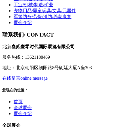
工业/机械/制造/矿业
宠物用品/婴童玩具/文具/元器件
军警防务/劳保/消防/养老康复
展会介绍
联系我们
/ CONTACT
北京叁贰壹零时代国际展览有限公司
服务热线：13621188469
地址：北京朝阳区朝阳路8号朗廷大厦A座303
在线留言
online message
您现在的位置：
首页
全球展会
展会介绍
全球展会