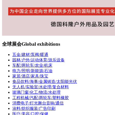
全球展会
Global exhibitions
五金/建材/泵阀/暖通
园林/户外/运动体育/游乐设备
车配/两轮车/农业/机床
电力/照明/新能源/石油
家居/酒店/家具/珠宝
食品饮料/海事/金属铸造/太阳能光伏
无人机/实验室/水处理/复合材料
玻璃门窗/化工/物流/水处理
工程机械/汽配/两轮车/塑料橡胶
消费电子/灯光舞台音响/通信
涂料/纺织服装/广告印刷
医疗/美容/口腔/保健